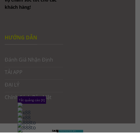
khách hàng!
HƯỚNG DẪN
Đánh Giá Nhận Định
TẢI APP
ĐẠI LÝ
Chính Sách Bảo Mật
Tắt quảng cáo [X]