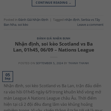
CONTINUE READING
→
Posted in
Đánh Giá Nhận Định
|
Tagged
nhận định
,
Serbia vs Tây
Ban Nha
,
soi kèo
Leave a comment
ĐÁNH GIÁ NHẬN ĐỊNH
Nhận định, soi kèo Scotland vs Ba
Lan, 01h45, 06/09 – Nations League
POSTED ON
SEPTEMBER 5, 2024
BY
THANH THANH
05
Sep
Nhận định, soi kèo Scotland vs Ba Lan, trận đấu diễn
ra vào hồi 01h45 ngày 6/9 trong khuôn khổ vòng mở
màn League A Nations League châu Âu. Thời điểm
hiện tại cả 2 đội đều đang lâm vào khủng hoảng
nghiêm trọng. Vì vậy, chiến thắng ở trận tới sẽ là mục