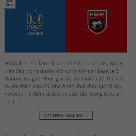
08
Sep
Nhận định, soi kèo Ukraine vs Albania, 01h45, 08/09,
trận đấu trong khuôn khổ vòng mở màn League B,
Nations League. Những vị khách chính là đối thủ cực
kỳ yêu thích của chủ nhà ở sân chơi châu lục. Vì vậy,
Vvvwin tin 3 điểm sẽ là mục tiêu nằm trong túi của
họ. […]
CONTINUE READING
→