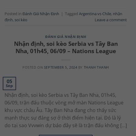
Posted in
Đánh Giá Nhận Định
|
Tagged
Argentina vs Chile
,
nhận
định
,
soi kèo
Leave a comment
ĐÁNH GIÁ NHẬN ĐỊNH
Nhận định, soi kèo Serbia vs Tây Ban
Nha, 01h45, 06/09 – Nations League
POSTED ON
SEPTEMBER 5, 2024
BY
THANH THANH
05
Sep
Nhận định, soi kèo Serbia vs Tây Ban Nha, 01h45,
06/09, trận đấu thuộc vòng mở màn Nations League
khu vực châu Âu. Tây Ban Nha đang cho thấy sức
mạnh thực sự đáng sợ ở thời điểm hiện tại. Đó là lý
do tại sao Vvvwin dự báo đây sẽ là trận đấu không […]