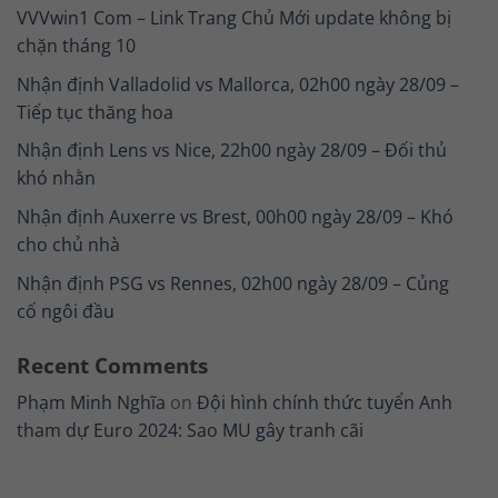
VVVwin1 Com – Link Trang Chủ Mới update không bị
chặn tháng 10
Nhận định Valladolid vs Mallorca, 02h00 ngày 28/09 –
Tiếp tục thăng hoa
Nhận định Lens vs Nice, 22h00 ngày 28/09 – Đối thủ
khó nhằn
Nhận định Auxerre vs Brest, 00h00 ngày 28/09 – Khó
cho chủ nhà
Nhận định PSG vs Rennes, 02h00 ngày 28/09 – Củng
cố ngôi đầu
Recent Comments
Phạm Minh Nghĩa
on
Đội hình chính thức tuyển Anh
tham dự Euro 2024: Sao MU gây tranh cãi