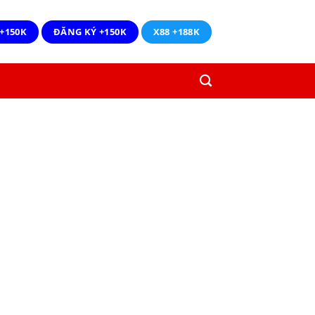
+150K
ĐĂNG KÝ +150K
X88 +188K