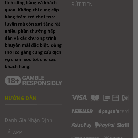
tính công bằng và khách
RÚT TIỀN
quan. Không chỉ cung cấp
hàng trăm trò chơi trực
tuyến mà còn gửi tặng rất
nhiều phần thưởng hấp
dẫn và các chương trình
khuyến mãi đặc biệt. Đồng
thời cố gắng cung cấp dịch
vụ chăm sóc tốt cho các
khách hàng!
HƯỚNG DẪN
Đánh Giá Nhận Định
TẢI APP