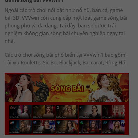
Ngoài các trò chơi nổi bật như nổ hũ, bắn cá, game
bài 3D, VVVwin còn cung cấp một loạt game sòng bài
phong phú và đa dạng. Tại đây, bạn sẽ được trải
nghiệm không gian sòng bài chuyên nghiệp ngay tại
nhà.
Các trò chơi sòng bài phổ biến tại VVVwin1 bao gồm:
Tài xỉu Roulette, Sic Bo, Blackjack, Baccarat, Rồng Hổ.