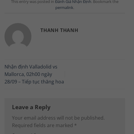
This entry was posted in
Đánh Giá Nhận Định
. Bookmark the
permalink
.
THANH THANH
Nhận định Valladolid vs
Mallorca, 02h00 ngày
28/09 – Tiếp tục thăng hoa
Leave a Reply
Your email address will not be published.
Required fields are marked
*