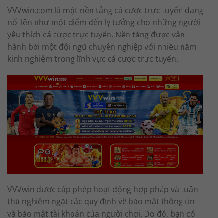
VVVwin.com là một nền tảng cá cược trực tuyến đang
nổi lên như một điểm đến lý tưởng cho những người
yêu thích cá cược trực tuyến. Nền tảng được vận
hành bởi một đội ngũ chuyên nghiệp với nhiều năm
kinh nghiệm trong lĩnh vực cá cược trực tuyến.
VVVwin được cấp phép hoạt động hợp pháp và tuân
thủ nghiêm ngặt các quy định về bảo mật thông tin
và bảo mật tài khoản của người chơi. Do đó, bạn có