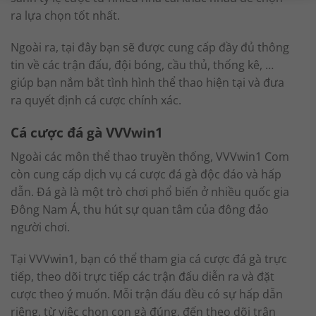
ra lựa chọn tốt nhất.
Ngoài ra, tại đây bạn sẽ được cung cấp đầy đủ thông
tin về các trận đấu, đội bóng, cầu thủ, thống kê, …
giúp bạn nắm bắt tình hình thể thao hiện tại và đưa
ra quyết định cá cược chính xác.
Cá cược đá gà VVVwin1
Ngoài các môn thể thao truyền thống, VVVwin1 Com
còn cung cấp dịch vụ cá cược đá gà độc đáo và hấp
dẫn. Đá gà là một trò chơi phổ biến ở nhiều quốc gia
Đông Nam Á, thu hút sự quan tâm của đông đảo
người chơi.
Tại VVVwin1, bạn có thể tham gia cá cược đá gà trực
tiếp, theo dõi trực tiếp các trận đấu diễn ra và đặt
cược theo ý muốn. Mỗi trận đấu đều có sự hấp dẫn
riêng, từ việc chọn con gà đúng, đến theo dõi trận