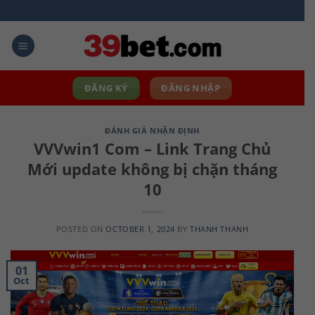
Skip
to
content
ĐĂNG KÝ
ĐĂNG NHẬP
ĐÁNH GIÁ NHẬN ĐỊNH
VVVwin1 Com – Link Trang Chủ
Mới update không bị chặn tháng
10
POSTED ON
OCTOBER 1, 2024
BY
THANH THANH
01
Oct