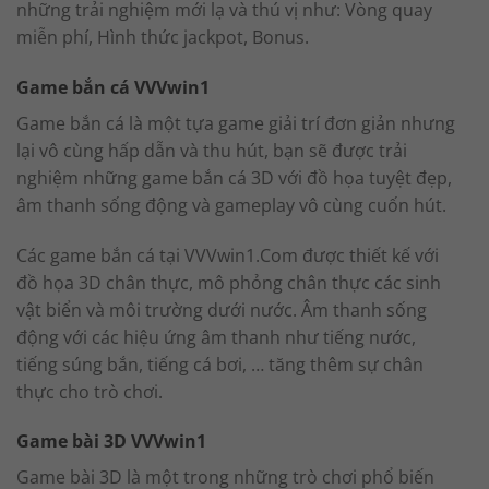
những trải nghiệm mới lạ và thú vị như: Vòng quay
miễn phí, Hình thức jackpot, Bonus.
Game bắn cá VVVwin1
Game bắn cá là một tựa game giải trí đơn giản nhưng
lại vô cùng hấp dẫn và thu hút, bạn sẽ được trải
nghiệm những game bắn cá 3D với đồ họa tuyệt đẹp,
âm thanh sống động và gameplay vô cùng cuốn hút.
Các game bắn cá tại VVVwin1.Com được thiết kế với
đồ họa 3D chân thực, mô phỏng chân thực các sinh
vật biển và môi trường dưới nước. Âm thanh sống
động với các hiệu ứng âm thanh như tiếng nước,
tiếng súng bắn, tiếng cá bơi, … tăng thêm sự chân
thực cho trò chơi.
Game bài 3D VVVwin1
Game bài 3D là một trong những trò chơi phổ biến