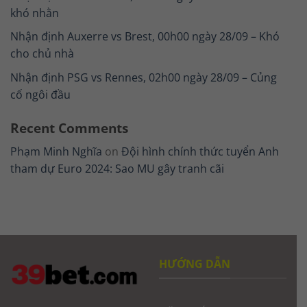
khó nhằn
Nhận định Auxerre vs Brest, 00h00 ngày 28/09 – Khó
cho chủ nhà
Nhận định PSG vs Rennes, 02h00 ngày 28/09 – Củng
cố ngôi đầu
Recent Comments
Phạm Minh Nghĩa
on
Đội hình chính thức tuyển Anh
tham dự Euro 2024: Sao MU gây tranh cãi
HƯỚNG DẪN