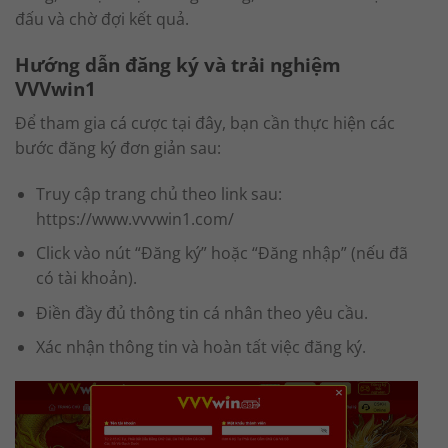
đấu và chờ đợi kết quả.
Hướng dẫn đăng ký và trải nghiệm
VVVwin1
Để tham gia cá cược tại đây, bạn cần thực hiện các
bước đăng ký đơn giản sau:
Truy cập trang chủ theo link sau:
https://www.vvvwin1.com/
Click vào nút “Đăng ký” hoặc “Đăng nhập” (nếu đã
có tài khoản).
Điền đầy đủ thông tin cá nhân theo yêu cầu.
Xác nhận thông tin và hoàn tất việc đăng ký.