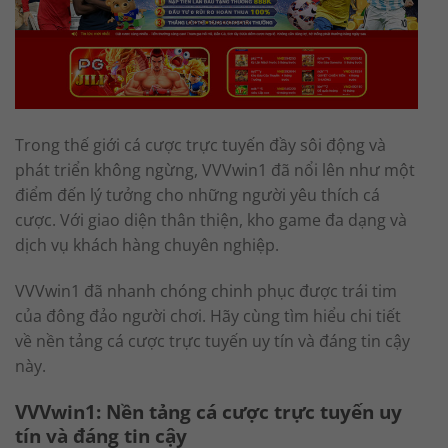
Trong thế giới cá cược trực tuyến đầy sôi động và
phát triển không ngừng, VVVwin1 đã nổi lên như một
điểm đến lý tưởng cho những người yêu thích cá
cược. Với giao diện thân thiện, kho game đa dạng và
dịch vụ khách hàng chuyên nghiệp.
VVVwin1 đã nhanh chóng chinh phục được trái tim
của đông đảo người chơi. Hãy cùng tìm hiểu chi tiết
về nền tảng cá cược trực tuyến uy tín và đáng tin cậy
này.
VVVwin1: Nền tảng cá cược trực tuyến uy
tín và đáng tin cậy