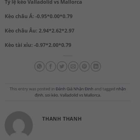
Tỷ lệ kèo Valladolid vs Mallorca
Kèo châu Á: -0.95*0.00*0.79
Kèo châu Âu: 2.94*2.62*2.97
Kèo tài xỉu: -0.97*2.00*0.79
This entry was posted in
Đánh Giá Nhận Định
and tagged
nhận
định
,
soi kèo
,
Valladolid vs Mallorca
.
THANH THANH