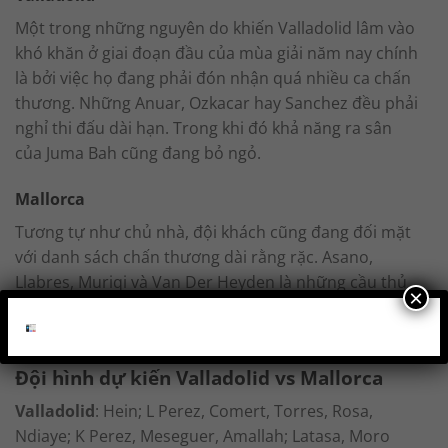
Một trong những nguyên do khiến Valladolid lâm vào
khó khăn ở giai đoạn đầu của mùa giải năm nay chính
là bởi việc họ đang phải đón nhận quá nhiều ca chấn
thương. Những Anuar, Ozkacar hay Sanchez đều phải
nghỉ thi đấu dài hạn. Trong khi đó khả năng ra sân
của Juma Bah cũng đang bỏ ngỏ.
Mallorca
Tương tự như chủ nhà, đội khách cũng đang đối mặt
với danh sách chấn thương dài rằng rặc. Asano,
Llabres, Muriqi và Van Der Heyden là những cầu thủ
×
chắc chắn không thể hành quân cùng Mallorca đến
với Valladolid.
Đội hình dự kiến Valladolid vs Mallorca
Valladolid
: Hein; L Perez, Comert, Torres, Rosa,
Ndiaye; K Perez, Meseguer, Amallah; Latasa, Moro