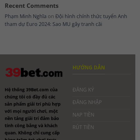
Recent Comments
Phạm Minh Nghĩa
on
Đội hình chính thức tuyển Anh
tham dự Euro 2024: Sao MU gây tranh cãi
HƯỚNG DẪN
ĐĂNG KÝ
Hệ thống 39Bet.com của
chúng tôi có đầy đủ các
ĐĂNG NHẬP
sản phẩm giải trí phù hợp
với mọi người chơi, một
NẠP TIỀN
nền tảng giải trí đảm bảo
tính công bằng và khách
RÚT TIỀN
quan. Không chỉ cung cấp
hàng trăm trò chơi trực