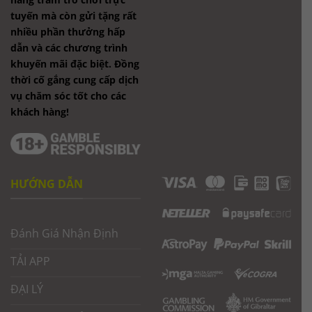
tuyến mà còn gửi tặng rất
nhiều phần thưởng hấp
dẫn và các chương trình
khuyến mãi đặc biệt. Đồng
thời cố gắng cung cấp dịch
vụ chăm sóc tốt cho các
khách hàng!
HƯỚNG DẪN
Đánh Giá Nhận Định
TẢI APP
ĐẠI LÝ