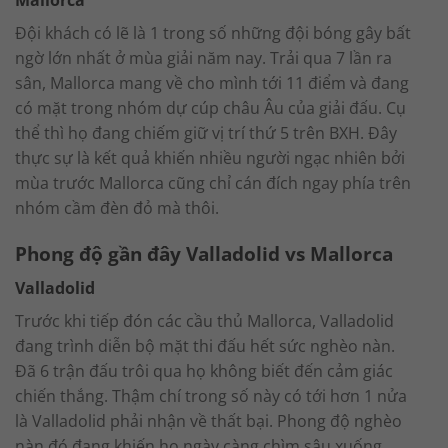
Mallorca
Đội khách có lẽ là 1 trong số những đội bóng gây bất
ngờ lớn nhất ở mùa giải năm nay. Trải qua 7 lần ra
sân, Mallorca mang về cho mình tới 11 điểm và đang
có mặt trong nhóm dự cúp châu Âu của giải đấu. Cụ
thể thì họ đang chiếm giữ vị trí thứ 5 trên BXH. Đây
thực sự là kết quả khiến nhiều người ngạc nhiên bởi
mùa trước Mallorca cũng chỉ cán đích ngay phía trên
nhóm cầm đèn đỏ mà thôi.
Phong độ gần đây Valladolid vs Mallorca
Valladolid
Trước khi tiếp đón các cầu thủ Mallorca, Valladolid
đang trình diễn bộ mặt thi đấu hết sức nghèo nàn.
Đã 6 trận đấu trôi qua họ không biết đến cảm giác
chiến thắng. Thậm chí trong số này có tới hơn 1 nửa
là Valladolid phải nhận về thất bại. Phong độ nghèo
nàn đó đang khiến họ ngày càng chìm sâu xuống