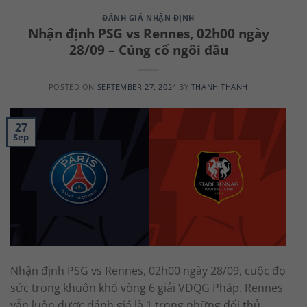
ĐÁNH GIÁ NHẬN ĐỊNH
Nhận định PSG vs Rennes, 02h00 ngày
28/09 – Củng cố ngôi đầu
POSTED ON
SEPTEMBER 27, 2024
BY
THANH THANH
27
Sep
Nhận định PSG vs Rennes, 02h00 ngày 28/09, cuộc đọ
sức trong khuôn khổ vòng 6 giải VĐQG Pháp. Rennes
vẫn luôn được đánh giá là 1 trong những đối thủ