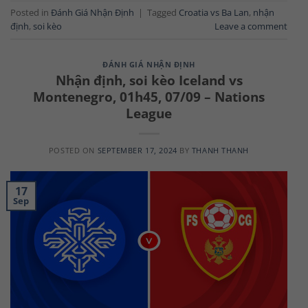
Posted in
Đánh Giá Nhận Định
|
Tagged
Croatia vs Ba Lan
,
nhận
định
,
soi kèo
Leave a comment
ĐÁNH GIÁ NHẬN ĐỊNH
Nhận định, soi kèo Iceland vs
Montenegro, 01h45, 07/09 – Nations
League
POSTED ON
SEPTEMBER 17, 2024
BY
THANH THANH
17
Sep