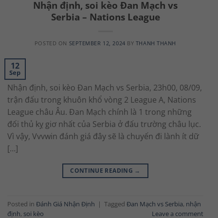
Nhận định, soi kèo Đan Mạch vs
Serbia – Nations League
POSTED ON
SEPTEMBER 12, 2024
BY
THANH THANH
12
Sep
Nhận định, soi kèo Đan Mạch vs Serbia, 23h00, 08/09,
trận đấu trong khuôn khổ vòng 2 League A, Nations
League châu Âu. Đan Mạch chính là 1 trong những
đối thủ kỵ giơ nhất của Serbia ở đấu trường châu lục.
Vì vậy, Vvvwin đánh giá đây sẽ là chuyến đi lành ít dữ
[…]
CONTINUE READING
→
Posted in
Đánh Giá Nhận Định
|
Tagged
Đan Mạch vs Serbia
,
nhận
định
,
soi kèo
Leave a comment