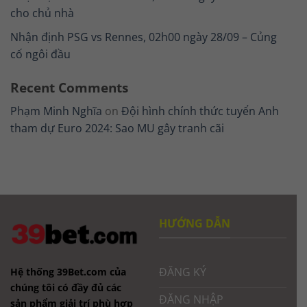
cho chủ nhà
Nhận định PSG vs Rennes, 02h00 ngày 28/09 – Củng
cố ngôi đầu
Recent Comments
Phạm Minh Nghĩa
on
Đội hình chính thức tuyển Anh
tham dự Euro 2024: Sao MU gây tranh cãi
HƯỚNG DẪN
ĐĂNG KÝ
Hệ thống 39Bet.com của
chúng tôi có đầy đủ các
ĐĂNG NHẬP
sản phẩm giải trí phù hợp