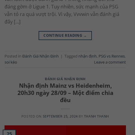
đáng gờm ở Ligue 1. Tuy nhiên, sức mạnh của PSG
vẫn tỏ ra quá vượt trội. Vì vậy, Vvvwin vẫn đánh giá
đây […]
CONTINUE READING
→
Posted in
Đánh Giá Nhận Định
|
Tagged
nhận định
,
PSG vs Rennes
,
soi kèo
Leave a comment
ĐÁNH GIÁ NHẬN ĐỊNH
Nhận định Mainz vs Heidenheim,
20h30 ngày 28/09 – Một điểm chia
đều
POSTED ON
SEPTEMBER 25, 2024
BY
THANH THANH
25