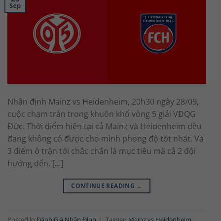
Sep
Nhận định Mainz vs Heidenheim, 20h30 ngày 28/09,
cuộc chạm trán trong khuôn khổ vòng 5 giải VĐQG
Đức. Thời điểm hiện tại cả Mainz và Heidenheim đều
đang không có được cho mình phong độ tốt nhất. Và
3 điểm ở trận tới chắc chắn là mục tiêu mà cả 2 đội
hướng đến. […]
CONTINUE READING
→
Posted in
Đánh Giá Nhận Định
|
Tagged
Mainz vs Heidenheim
,