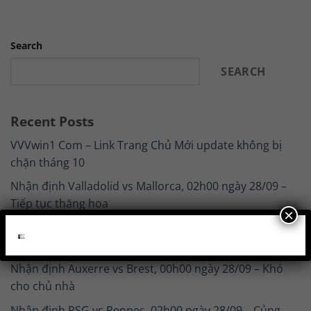
Search
SEARCH
Recent Posts
VVVwin1 Com – Link Trang Chủ Mới update không bị
chặn tháng 10
Nhận định Valladolid vs Mallorca, 02h00 ngày 28/09 –
Tiếp tục thăng hoa
×
Nhận định Lens vs Nice, 22h00 ngày 28/09 – Đối thủ
khó nhằn
Nhận định Auxerre vs Brest, 00h00 ngày 28/09 – Khó
cho chủ nhà
Nhận định PSG vs Rennes, 02h00 ngày 28/09 – Củng