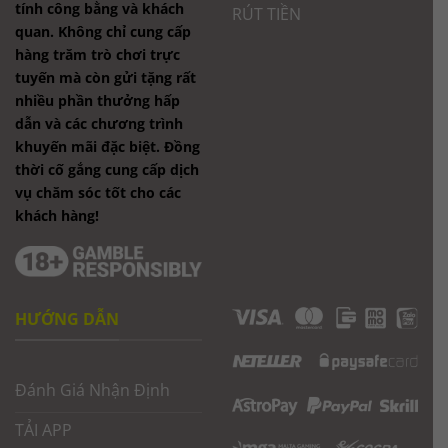
tính công bằng và khách
RÚT TIỀN
quan. Không chỉ cung cấp
hàng trăm trò chơi trực
tuyến mà còn gửi tặng rất
nhiều phần thưởng hấp
dẫn và các chương trình
khuyến mãi đặc biệt. Đồng
thời cố gắng cung cấp dịch
vụ chăm sóc tốt cho các
khách hàng!
HƯỚNG DẪN
Đánh Giá Nhận Định
TẢI APP