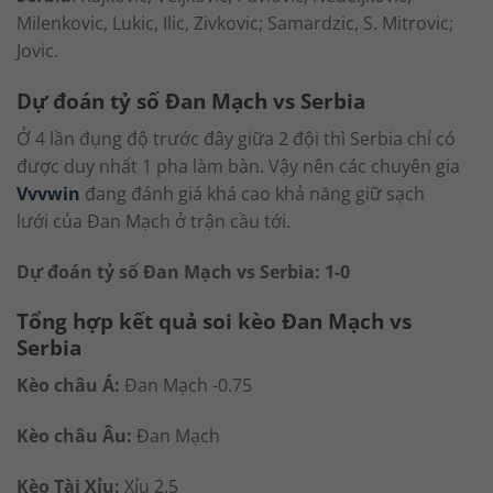
Milenkovic, Lukic, Ilic, Zivkovic; Samardzic, S. Mitrovic;
Jovic.
Dự đoán tỷ số Đan Mạch vs Serbia
Ở 4 lần đụng độ trước đây giữa 2 đội thì Serbia chỉ có
được duy nhất 1 pha làm bàn. Vậy nên các chuyên gia
Vvvwin
đang đánh giá khá cao khả năng giữ sạch
lưới của Đan Mạch ở trận cầu tới.
Dự đoán tỷ số Đan Mạch vs Serbia: 1-0
Tổng hợp kết quả soi kèo Đan Mạch vs
Serbia
Kèo châu Á:
Đan Mạch -0.75
Kèo châu Âu:
Đan Mạch
Kèo Tài Xỉu:
Xỉu 2.5