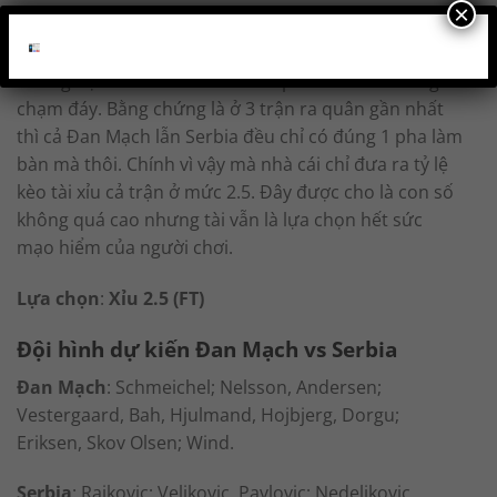
×
Ở kỳ Euro vừa qua 2 đội đã nằm cùng bảng và ở cuộc
chạm trán đó đôi bên đã cầm chân nhau với tỷ số 0-0.
Phong độ của các chân sút bên phía cả 2 đều đang
chạm đáy. Bằng chứng là ở 3 trận ra quân gần nhất
thì cả Đan Mạch lẫn Serbia đều chỉ có đúng 1 pha làm
bàn mà thôi. Chính vì vậy mà nhà cái chỉ đưa ra tỷ lệ
kèo tài xỉu cả trận ở mức 2.5. Đây được cho là con số
không quá cao nhưng tài vẫn là lựa chọn hết sức
mạo hiểm của người chơi.
Lựa chọn
:
Xỉu 2.5 (FT)
Đội hình dự kiến Đan Mạch vs Serbia
Đan Mạch
: Schmeichel; Nelsson, Andersen;
Vestergaard, Bah, Hjulmand, Hojbjerg, Dorgu;
Eriksen, Skov Olsen; Wind.
Serbia
: Rajkovic; Veljkovic, Pavlovic; Nedeljkovic,