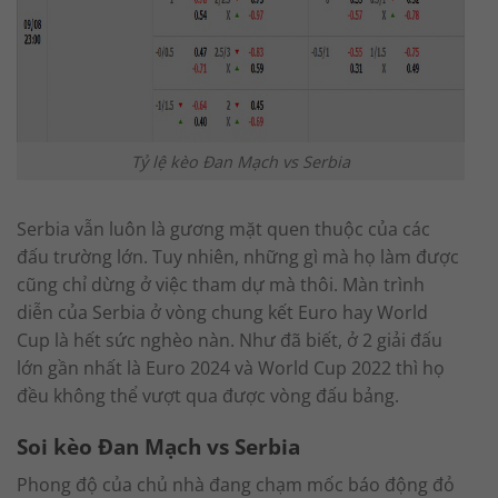
Tỷ lệ kèo Đan Mạch vs Serbia
Serbia vẫn luôn là gương mặt quen thuộc của các
đấu trường lớn. Tuy nhiên, những gì mà họ làm được
cũng chỉ dừng ở việc tham dự mà thôi. Màn trình
diễn của Serbia ở vòng chung kết Euro hay World
Cup là hết sức nghèo nàn. Như đã biết, ở 2 giải đấu
lớn gần nhất là Euro 2024 và World Cup 2022 thì họ
đều không thể vượt qua được vòng đấu bảng.
Soi kèo Đan Mạch vs Serbia
Phong độ của chủ nhà đang chạm mốc báo động đỏ