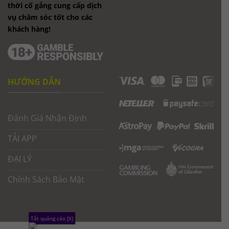
thời cố gắng cung cấp dịch
vụ chăm sóc tốt cho các
khách hàng!
HƯỚNG DẪN
Đánh Giá Nhận Định
TẢI APP
ĐẠI LÝ
Chính Sách Bảo Mật
Tắt quảng cáo [X]