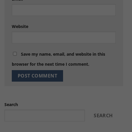
Website
Save my name, email, and website in this
browser for the next time I comment.
Search
SEARCH