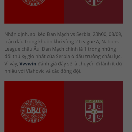
Nhận định, soi kèo Đan Mạch vs Serbia, 23h00, 08/09,
trận đấu trong khuôn khổ vòng 2 League A, Nations
League châu Âu. Đan Mạch chính là 1 trong những
đối thủ kỵ giơ nhất của Serbia ở đấu trường châu lục.
Vì vậy,
Vvvwin
đánh giá đây sẽ là chuyến đi lành ít dữ
nhiều với Vlahovic và các đồng đội.