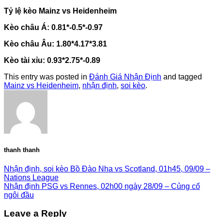
Tỷ lệ kèo Mainz vs Heidenheim
Kèo châu Á: 0.81*-0.5*-0.97
Kèo châu Âu: 1.80*4.17*3.81
Kèo tài xỉu: 0.93*2.75*-0.89
This entry was posted in
Đánh Giá Nhận Định
and tagged
Mainz vs Heidenheim
,
nhận định
,
soi kèo
.
thanh thanh
Nhận định, soi kèo Bồ Đào Nha vs Scotland, 01h45, 09/09 –
Nations League
Nhận định PSG vs Rennes, 02h00 ngày 28/09 – Củng cố
ngôi đầu
Leave a Reply