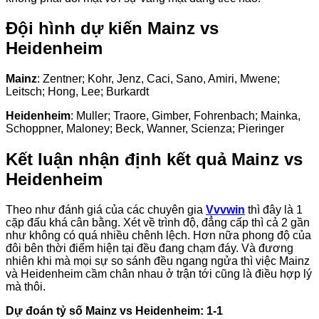
Đội hình dự kiến Mainz vs
Heidenheim
Mainz
: Zentner; Kohr, Jenz, Caci, Sano, Amiri, Mwene;
Leitsch; Hong, Lee; Burkardt
Heidenheim
: Muller; Traore, Gimber, Fohrenbach; Mainka,
Schoppner, Maloney; Beck, Wanner, Scienza; Pieringer
Kết luận nhận định kết quả Mainz vs
Heidenheim
Theo như đánh giá của các chuyên gia
Vvvwin
thì đây là 1
cặp đấu khá cân bằng. Xét về trình độ, đẳng cấp thì cả 2 gần
như không có quá nhiều chênh lệch. Hơn nữa phong độ của
đôi bên thời điểm hiện tại đều đang chạm đáy. Và đương
nhiên khi mà mọi sự so sánh đều ngang ngửa thì việc Mainz
và Heidenheim cầm chân nhau ở trận tới cũng là điều hợp lý
mà thôi.
Dự đoán tỷ số Mainz vs Heidenheim: 1-1