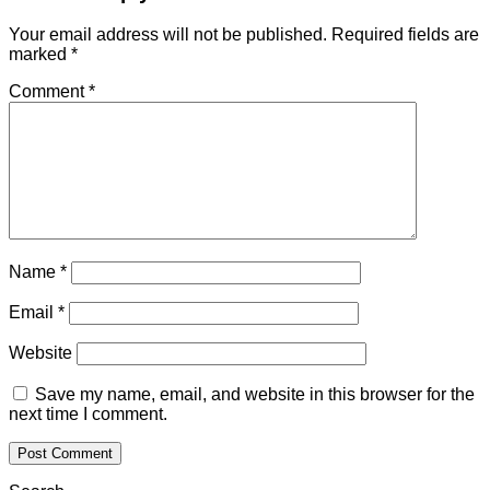
Your email address will not be published.
Required fields are
marked
*
Comment
*
Name
*
Email
*
Website
Save my name, email, and website in this browser for the
next time I comment.