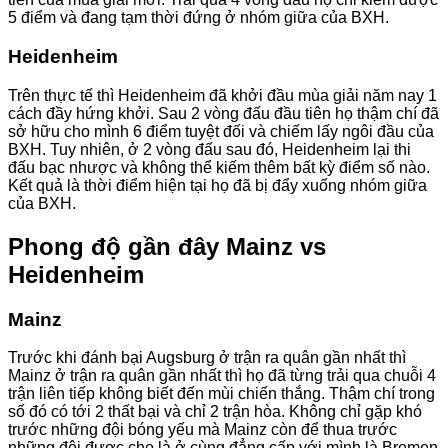
5 điểm và đang tạm thời đứng ở nhóm giữa của BXH.
Heidenheim
Trên thực tế thì Heidenheim đã khởi đầu mùa giải năm nay 1
cách đầy hứng khởi. Sau 2 vòng đấu đầu tiên họ thậm chí đã
sở hữu cho mình 6 điểm tuyệt đối và chiếm lấy ngôi đầu của
BXH. Tuy nhiên, ở 2 vòng đấu sau đó, Heidenheim lại thi
đấu bạc nhược và không thể kiếm thêm bất kỳ điểm số nào.
Kết quả là thời điểm hiện tại họ đã bị đẩy xuống nhóm giữa
của BXH.
Phong độ gần đây Mainz vs
Heidenheim
Mainz
Trước khi đánh bại Augsburg ở trận ra quân gần nhất thì
Mainz ở trận ra quân gần nhất thì họ đã từng trải qua chuỗi 4
trận liên tiếp không biết đến mùi chiến thắng. Thậm chí trong
số đó có tới 2 thất bại và chỉ 2 trận hòa. Không chỉ gặp khó
trước những đội bóng yếu mà Mainz còn để thua trước
những đội được cho là ở cùng đẳng cấp với mình là Bremen