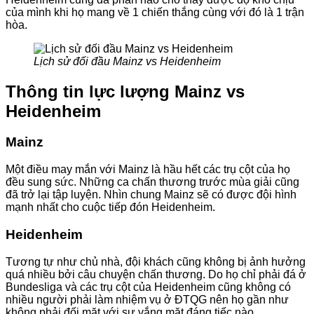
của mình khi họ mang về 1 chiến thắng cùng với đó là 1 trận
hòa.
Lịch sử đối đầu Mainz vs Heidenheim
Thông tin lực lượng Mainz vs
Heidenheim
Mainz
Một điều may mắn với Mainz là hầu hết các trụ cột của họ
đều sung sức. Những ca chấn thương trước mùa giải cũng
đã trở lại tập luyện. Nhìn chung Mainz sẽ có được đội hình
mạnh nhất cho cuộc tiếp đón Heidenheim.
Heidenheim
Tương tự như chủ nhà, đội khách cũng không bị ảnh hưởng
quá nhiều bởi câu chuyện chấn thương. Do họ chỉ phải đá ở
Bundesliga và các trụ cột của Heidenheim cũng không có
nhiều người phải làm nhiệm vụ ở ĐTQG nên họ gần như
không phải đối mặt với sự vắng mặt đáng tiếc nào.