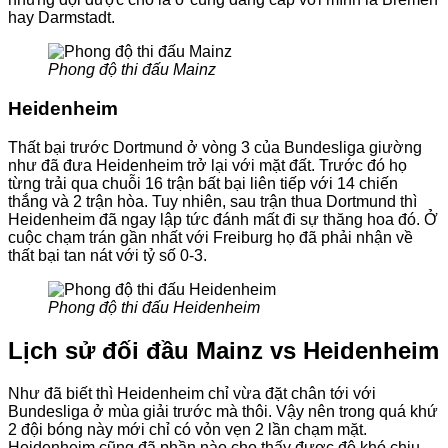
hay Darmstadt.
Phong độ thi đấu Mainz
Heidenheim
Thất bại trước Dortmund ở vòng 3 của Bundesliga giường
như đã đưa Heidenheim trở lại với mặt đất. Trước đó họ
từng trải qua chuỗi 16 trận bất bại liên tiếp với 14 chiến
thắng và 2 trận hòa. Tuy nhiên, sau trận thua Dortmund thì
Heidenheim đã ngay lập tức đánh mất đi sự thăng hoa đó. Ở
cuộc chạm trán gần nhất với Freiburg họ đã phải nhận về
thất bại tan nát với tỷ số 0-3.
Phong độ thi đấu Heidenheim
Lịch sử đối đầu Mainz vs Heidenheim
Như đã biết thì Heidenheim chỉ vừa đặt chân tới với
Bundesliga ở mùa giải trước mà thôi. Vậy nên trong quá khứ
2 đội bóng này mới chỉ có vỏn vẹn 2 lần chạm mặt.
Heidenheim cũng đã phần nào cho thấy được độ khó chịu