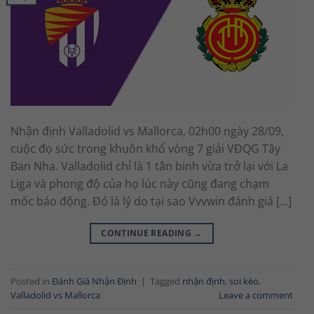
Nhận định Valladolid vs Mallorca, 02h00 ngày 28/09,
cuộc đọ sức trong khuôn khổ vòng 7 giải VĐQG Tây
Ban Nha. Valladolid chỉ là 1 tân binh vừa trở lại với La
Liga và phong độ của họ lúc này cũng đang chạm
mốc báo động. Đó là lý do tại sao Vvvwin đánh giá […]
CONTINUE READING
→
Posted in
Đánh Giá Nhận Định
|
Tagged
nhận định
,
soi kèo
,
Valladolid vs Mallorca
Leave a comment