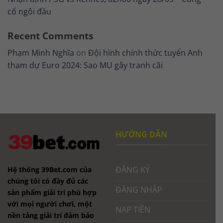
cố ngôi đầu
Recent Comments
Phạm Minh Nghĩa
on
Đội hình chính thức tuyển Anh
tham dự Euro 2024: Sao MU gây tranh cãi
HƯỚNG DẪN
ĐĂNG KÝ
Hệ thống 39Bet.com của
chúng tôi có đầy đủ các
ĐĂNG NHẬP
sản phẩm giải trí phù hợp
với mọi người chơi, một
NẠP TIỀN
nền tảng giải trí đảm bảo