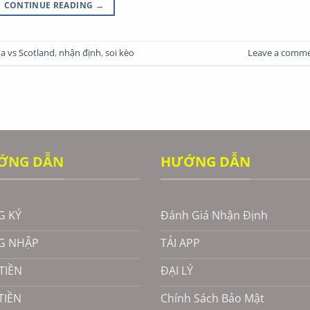
CONTINUE READING
→
a vs Scotland
,
nhận định
,
soi kèo
Leave a comm
ỚNG DẪN
HƯỚNG DẪN
G KÝ
Đánh Giá Nhận Định
G NHẬP
TẢI APP
TIỀN
ĐẠI LÝ
TIỀN
Chính Sách Bảo Mật