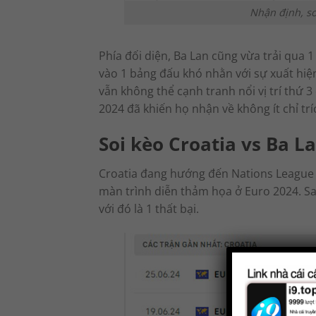
Nhận định, so
Phía đối diện, Ba Lan cũng vừa trải qua 
vào 1 bảng đấu khó nhằn với sự xuất hiệ
vẫn không thể cạnh tranh nổi vị trí thứ 
2024 đã khiến họ nhận về không ít chỉ tr
Soi kèo Croatia vs Ba L
Croatia đang hướng đến Nations League n
màn trình diễn thảm họa ở Euro 2024. Sa
với đó là 1 thất bại.