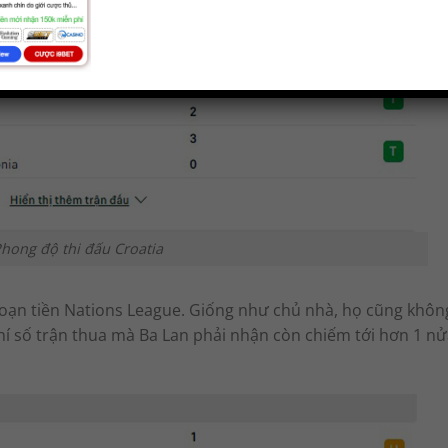
hong độ thi đấu Croatia
 đoạn tiền Nations League. Giống như chủ nhà, họ cũng khôn
hí số trận thua mà Ba Lan phải nhận còn chiếm tới hơn 1 nử