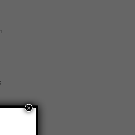
n
g
×