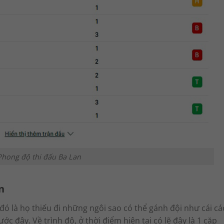
Phong độ thi đấu Ba Lan
n
ó là họ thiếu đi những ngôi sao có thể gánh đội như cái cá
 đây. Về trình độ, ở thời điểm hiện tại có lẽ đây là 1 cặp