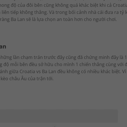
hong độ của đôi bên cũng không quá khác biệt khi cả Croati
 liên tiếp không thắng. Và trong bối cảnh nhà cái đưa ra tỷ l
õ ràng Ba Lan sẽ là lựa chọn an toàn hơn cho người chơi.
Lan
ở những lần chạm trán trước đây cũng đã chứng minh đây là 1
ụng độ mỗi bên đều sở hữu cho mình 1 chiến thắng cùng với 
sánh giữa Croatia vs Ba Lan đều không có nhiều khác biệt. Vì
 kèo châu Âu của trận tới.