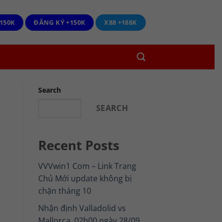
+150K
ĐĂNG KÝ +150K
X88 +188K
Search
SEARCH
Recent Posts
VVVwin1 Com – Link Trang
Chủ Mới update không bị
chặn tháng 10
Nhận định Valladolid vs
Mallorca, 02h00 ngày 28/09