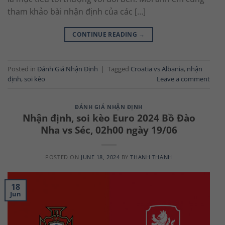
tham khảo bài nhận định của các […]
CONTINUE READING
→
Posted in
Đánh Giá Nhận Định
|
Tagged
Croatia vs Albania
,
nhận
định
,
soi kèo
Leave a comment
ĐÁNH GIÁ NHẬN ĐỊNH
Nhận định, soi kèo Euro 2024 Bồ Đào
Nha vs Séc, 02h00 ngày 19/06
POSTED ON
JUNE 18, 2024
BY
THANH THANH
18
Jun