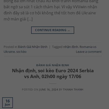
bóng đá lớn nhất châu Âu khởi tranh Romania đang
bất ngờ sa sút 1 cách thảm hại. Vì vậy VVVwin nhận
định đây sẽ là cơ hội không thể tốt hơn để Ukraine
mở màn giải […]
CONTINUE READING
→
Posted in
Đánh Giá Nhận Định
|
Tagged
nhận định
,
Romania vs
Ukraine
,
soi kèo
Leave a comment
ĐÁNH GIÁ NHẬN ĐỊNH
Nhận định, soi kèo Euro 2024 Serbia
vs Anh, 02h00 ngày 17/06
POSTED ON
JUNE 16, 2024
BY
THANH THANH
16
Jun