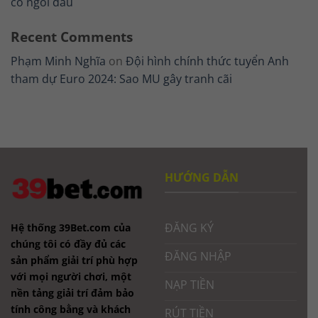
cố ngôi đầu
Recent Comments
Phạm Minh Nghĩa
on
Đội hình chính thức tuyển Anh
tham dự Euro 2024: Sao MU gây tranh cãi
HƯỚNG DẪN
ĐĂNG KÝ
Hệ thống 39Bet.com của
chúng tôi có đầy đủ các
ĐĂNG NHẬP
sản phẩm giải trí phù hợp
với mọi người chơi, một
NẠP TIỀN
nền tảng giải trí đảm bảo
tính công bằng và khách
RÚT TIỀN