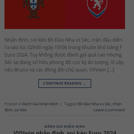
Nhận định, soi kèo Bồ Đào Nha vs Séc, trận đấu diễn
ra vào lúc 02h00 ngày 19/06 trong khuôn khổ bảng F
Euro 2024. Tuy không được đánh giá quá cao nhưng
Séc lại đang sở hữu phong độ cực kỳ ấn tượng. Vì vậy
nếu Bruno và các đồng đội chủ quan, VVVwin […]
CONTINUE READING
→
Posted in
Đánh Giá Nhận Định
|
Tagged
Bồ Đào Nha vs Séc
,
nhận
định
,
soi kèo
Leave a comment
ĐÁNH GIÁ NHẬN ĐỊNH
VVVwin nhận định, soi kèo Euro 2024