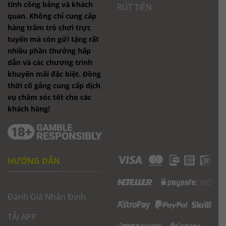
tính công bằng và khách
RÚT TIỀN
quan. Không chỉ cung cấp
hàng trăm trò chơi trực
tuyến mà còn gửi tặng rất
nhiều phần thưởng hấp
dẫn và các chương trình
khuyến mãi đặc biệt. Đồng
thời cố gắng cung cấp dịch
vụ chăm sóc tốt cho các
khách hàng!
HƯỚNG DẪN
Đánh Giá Nhận Định
TẢI APP