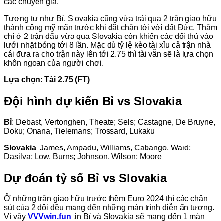
các chuyên gia.
Tương tự như Bỉ, Slovakia cũng vừa trải qua 2 trận giao hữu
thành công mỹ mãn trước khi đặt chân tới với đất Đức. Thậm
chí ở 2 trận đấu vừa qua Slovakia còn khiến các đối thủ vào
lưới nhặt bóng tới 8 lần. Mặc dù tỷ lệ kèo tài xỉu cả trận nhà
cái đưa ra cho trận này lên tới 2.75 thì tài vẫn sẽ là lựa chọn
khôn ngoan của người chơi.
Lựa chọn
:
Tài 2.75 (FT)
Đội hình dự kiến Bỉ vs Slovakia
Bỉ
: Debast, Vertonghen, Theate; Sels; Castagne, De Bruyne,
Doku; Onana, Tielemans; Trossard, Lukaku
Slovakia
: James, Ampadu, Williams, Cabango, Ward;
Dasilva; Low, Burns; Johnson, Wilson; Moore
Dự đoán tỷ số Bỉ vs Slovakia
Ở những trận giao hữu trước thềm Euro 2024 thì các chân
sút của 2 đội đều mang đến những màn trình diễn ấn tượng.
Vì vậy
VVVwin.fun
tin Bỉ và Slovakia sẽ mang đến 1 màn