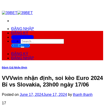
Skip
to
content
ĐĂNG NHẬP
ĐĂNG KÝ
I9BET +150K
Đăng Ký +150K
X88 +188K
ĐĂNG KÝ
ĐĂNG NHẬP
Đánh Giá Nhận Định
VVVwin nhận định, soi kèo Euro 2024
Bỉ vs Slovakia, 23h00 ngày 17/06
Posted on
June 17, 2024
June 17, 2024
by
thanh thanh
17