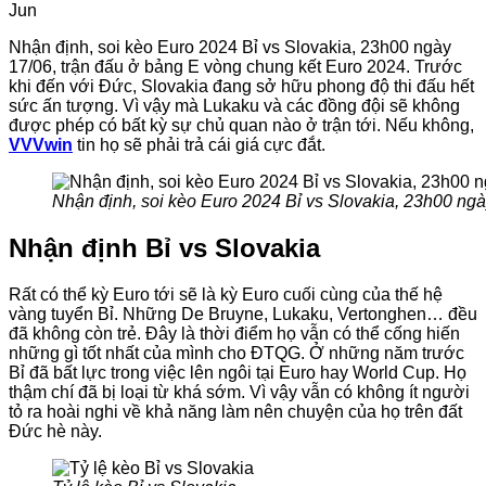
Jun
Nhận định, soi kèo Euro 2024 Bỉ vs Slovakia, 23h00 ngày
17/06, trận đấu ở bảng E vòng chung kết Euro 2024. Trước
khi đến với Đức, Slovakia đang sở hữu phong độ thi đấu hết
sức ấn tượng. Vì vậy mà Lukaku và các đồng đội sẽ không
được phép có bất kỳ sự chủ quan nào ở trận tới. Nếu không,
VVVwin
tin họ sẽ phải trả cái giá cực đắt.
Nhận định, soi kèo Euro 2024 Bỉ vs Slovakia, 23h00 ng
Nhận định Bỉ vs Slovakia
Rất có thể kỳ Euro tới sẽ là kỳ Euro cuối cùng của thế hệ
vàng tuyển Bỉ. Những De Bruyne, Lukaku, Vertonghen… đều
đã không còn trẻ. Đây là thời điểm họ vẫn có thể cống hiến
những gì tốt nhất của mình cho ĐTQG. Ở những năm trước
Bỉ đã bất lực trong việc lên ngôi tại Euro hay World Cup. Họ
thậm chí đã bị loại từ khá sớm. Vì vậy vẫn có không ít người
tỏ ra hoài nghi về khả năng làm nên chuyện của họ trên đất
Đức hè này.