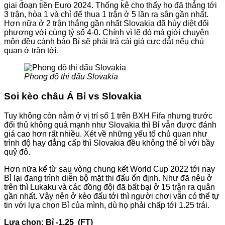
giai đoạn tiền Euro 2024. Thống kê cho thấy họ đã thắng tới
3 trận, hòa 1 và chỉ để thua 1 trận ở 5 lần ra sân gần nhất.
Hơn nữa ở 2 trận thắng gần nhất Slovakia đã hủy diệt đối
phương với cùng tỷ số 4-0. Chính vì lẽ đó mà giới chuyên
môn đều cảnh báo Bỉ sẽ phải trả cái giá cực đắt nếu chủ
quan ở trận tới.
Phong độ thi đấu Slovakia
Soi kèo châu Á Bỉ vs Slovakia
Tuy không còn nằm ở vị trí số 1 trên BXH Fifa nhưng trước
đối thủ không quá mạnh như Slovakia thì Bỉ vẫn được đánh
giá cao hơn rất nhiều. Xét về những yếu tố chủ quan như
trình độ hay đẳng cấp thì Slovakia đều không thể bì với bầy
quỷ đỏ.
Hơn nữa kể từ sau vòng chung kết World Cup 2022 tới nay
Bỉ lại đang trình diễn bộ mặt thi đấu ổn định. Như đã nêu ở
trên thì Lukaku và các đồng đội đã bất bại ở 15 trận ra quân
gần nhất. Vậy nên ở kèo đấu tới thì người chơi vẫn có thể tự
tin với lựa chọn Bỉ của mình, dù họ phải chấp tới 1.25 trái.
Lựa chọn: Bỉ -1.25 (FT)