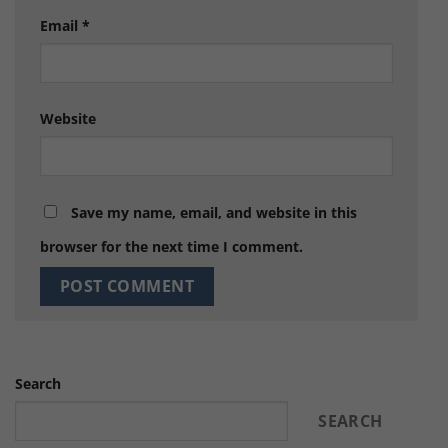
Email
*
Website
Save my name, email, and website in this
browser for the next time I comment.
Search
SEARCH