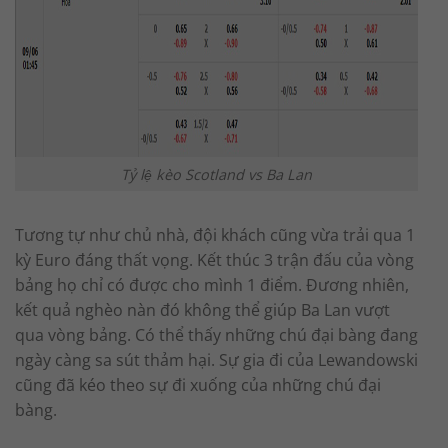
Tỷ lệ kèo Scotland vs Ba Lan
Tương tự như chủ nhà, đội khách cũng vừa trải qua 1
kỳ Euro đáng thất vọng. Kết thúc 3 trận đấu của vòng
bảng họ chỉ có được cho mình 1 điểm. Đương nhiên,
kết quả nghèo nàn đó không thể giúp Ba Lan vượt
qua vòng bảng. Có thể thấy những chú đại bàng đang
ngày càng sa sút thảm hại. Sự gia đi của Lewandowski
cũng đã kéo theo sự đi xuống của những chú đại
bàng.