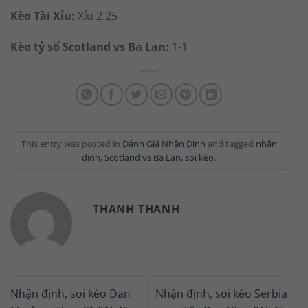
Kèo Tài Xỉu:
Xỉu 2.25
Kèo tỷ số Scotland vs Ba Lan:
1-1
This entry was posted in
Đánh Giá Nhận Định
and tagged
nhận
định
,
Scotland vs Ba Lan
,
soi kèo
.
THANH THANH
Nhận định, soi kèo Đan
Nhận định, soi kèo Serbia