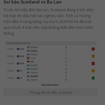
Soi kèo Scotland vs Ba Lan
Trước khi tiếp đón Ba Lan, Scotland đang trình diễn
bộ mặt thi đấu hết sức nghèo nàn. Tính cả những
trận đấu ở vòng bảng của Euro 2024 thì họ đã trải
qua chuỗi 4 trận liên tiếp không biết đến mùi chiến
thắng.
Phong độ thi đấu Scotland