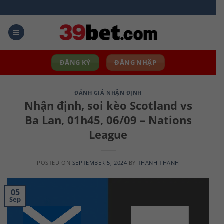
Skip
to
content
ĐĂNG KÝ
ĐĂNG NHẬP
ĐÁNH GIÁ NHẬN ĐỊNH
Nhận định, soi kèo Scotland vs
Ba Lan, 01h45, 06/09 – Nations
League
POSTED ON
SEPTEMBER 5, 2024
BY
THANH THANH
05
Sep