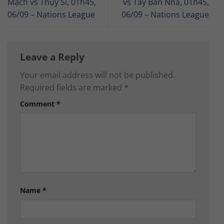
Mạch vs Thụy Sĩ, 01h45,
vs Tây Ban Nha, 01h45,
06/09 – Nations League
06/09 – Nations League
Leave a Reply
Your email address will not be published.
Required fields are marked
*
Comment
*
Name
*