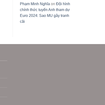
Phạm Minh Nghĩa
on
Đội hình
chính thức tuyển Anh tham dự
Euro 2024: Sao MU gây tranh
cãi