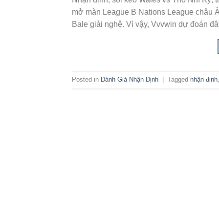
mở màn League B Nations League châu Âu. 
Bale giải nghệ. Vì vậy, Vvvwin dự đoán đâ
Posted in
Đánh Giá Nhận Định
|
Tagged
nhận định