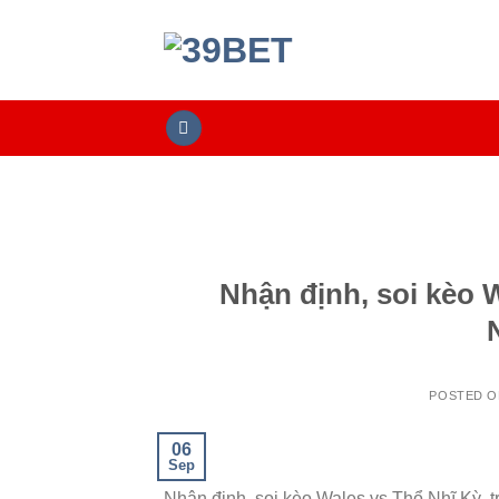
Skip
to
content
Nhận định, soi kèo W
POSTED 
06
Sep
Nhận định, soi kèo Wales vs Thổ Nhĩ Kỳ, t