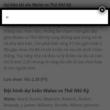
Soi kèo tài xỉu Wales vs Thổ Nhĩ Kỳ
×
Vấn đề dễ nhận thấy nhất ở đội chủ nhà lúc này đó là
hàng công của họ đang chơi dưới mức kỳ vọng. Đã 3
trận đấu trôi qua Wales không có được bất kỳ bàn
thắng nào. Hơn nữa, những lần chạm trán gần đây
giữa Wales vs Thổ Nhĩ Kỳ cũng không quá bùng nổ về
số pha làm bàn. Cần phải biết rằng ở 5 lần gần nhất 2
đội gặp nhau thì đã có tới 4 trận nổ xỉu với dưới 3 bàn
thắng. Tuy rằng nhà cái đưa ra tỷ lệ kèo tài xỉu cả trận
chỉ ở mức 2.25 nhưng rõ ràng xỉu vẫn là lựa chọn hợp
lý cho người chơi.
Lựa chọn
:
Xỉu 2.25 (FT)
Đội hình dự kiến Wales vs Thổ Nhĩ Kỳ
Wales
: Ward; Davies, Mepham, Roberts, Rodon;
Ampadu, J. James, Williams; Brooks, Wilson; Johnson