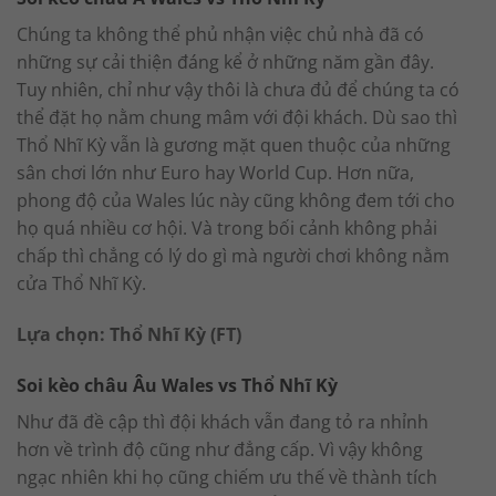
Chúng ta không thể phủ nhận việc chủ nhà đã có
những sự cải thiện đáng kể ở những năm gần đây.
Tuy nhiên, chỉ như vậy thôi là chưa đủ để chúng ta có
thể đặt họ nằm chung mâm với đội khách. Dù sao thì
Thổ Nhĩ Kỳ vẫn là gương mặt quen thuộc của những
sân chơi lớn như Euro hay World Cup. Hơn nữa,
phong độ của Wales lúc này cũng không đem tới cho
họ quá nhiều cơ hội. Và trong bối cảnh không phải
chấp thì chẳng có lý do gì mà người chơi không nằm
cửa Thổ Nhĩ Kỳ.
Lựa chọn: Thổ Nhĩ Kỳ (FT)
Soi kèo châu Âu Wales vs Thổ Nhĩ Kỳ
Như đã đề cập thì đội khách vẫn đang tỏ ra nhỉnh
hơn về trình độ cũng như đẳng cấp. Vì vậy không
ngạc nhiên khi họ cũng chiếm ưu thế về thành tích