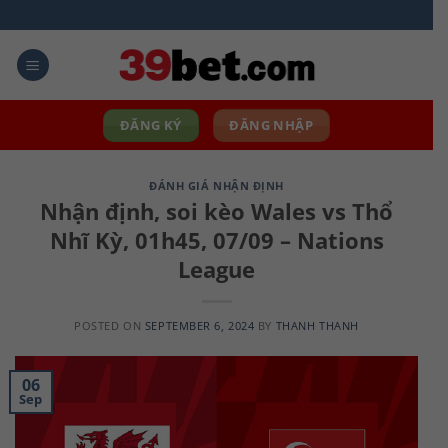
Skip
to
content
ĐĂNG KÝ
ĐĂNG NHẬP
ĐÁNH GIÁ NHẬN ĐỊNH
Nhận định, soi kèo Wales vs Thổ
Nhĩ Kỳ, 01h45, 07/09 – Nations
League
POSTED ON
SEPTEMBER 6, 2024
BY
THANH THANH
06
Sep