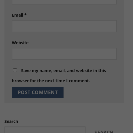
Email
*
Website
Save my name, email, and website in this
browser for the next time I comment.
Search
SEARCH