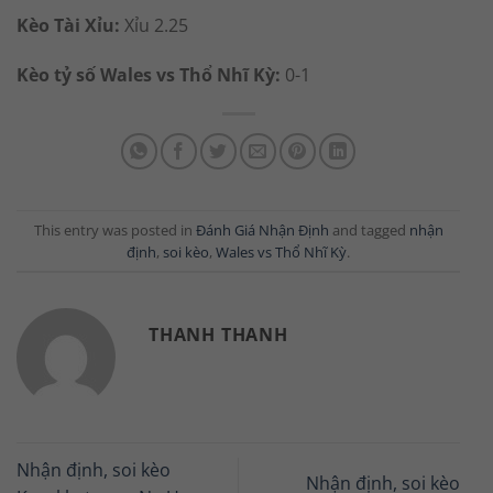
Kèo Tài Xỉu:
Xỉu 2.25
Kèo tỷ số Wales vs Thổ Nhĩ Kỳ:
0-1
This entry was posted in
Đánh Giá Nhận Định
and tagged
nhận
định
,
soi kèo
,
Wales vs Thổ Nhĩ Kỳ
.
THANH THANH
Nhận định, soi kèo
Nhận định, soi kèo