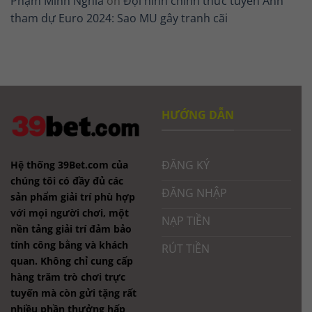
Phạm Minh Nghĩa
on
Đội hình chính thức tuyển Anh
tham dự Euro 2024: Sao MU gây tranh cãi
HƯỚNG DẪN
ĐĂNG KÝ
Hệ thống 39Bet.com của
chúng tôi có đầy đủ các
ĐĂNG NHẬP
sản phẩm giải trí phù hợp
với mọi người chơi, một
NẠP TIỀN
nền tảng giải trí đảm bảo
tính công bằng và khách
RÚT TIỀN
quan. Không chỉ cung cấp
hàng trăm trò chơi trực
tuyến mà còn gửi tặng rất
nhiều phần thưởng hấp