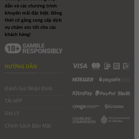
dẫn và các chương trình
khuyến mãi đặc biệt. Đồng
thời cố gắng cung cấp dịch
vụ chăm sóc tốt cho các
khách hàng!
HƯỚNG DẪN
Đánh Giá Nhận Định
TẢI APP
ĐẠI LÝ
Chính Sách Bảo Mật