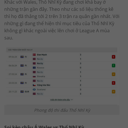
Khác với Wales, Thổ Nhĩ Kỳ đang chơi khá bay ở
những trận gần đây. Theo như các số liệu thống kê
thì họ đã thắng tới 2 trên 3 trận ra quân gần nhất. Với
những gì đang thể hiện thì mục tiêu của Thổ Nhĩ Kỳ
không gì khác ngoài việc lên chơi ở League A mùa
sau.
Phong độ thi đấu Thổ Nhĩ Kỳ
Soi kèo châu Á Wales vs Thổ Nhĩ Kỳ