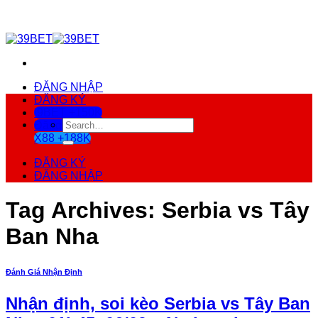
Skip
to
content
ĐĂNG NHẬP
ĐĂNG KÝ
I9BET +150K
Đăng Ký +150K
X88 +188K
ĐĂNG KÝ
ĐĂNG NHẬP
Tag Archives:
Serbia vs Tây
Ban Nha
Đánh Giá Nhận Định
Nhận định, soi kèo Serbia vs Tây Ban