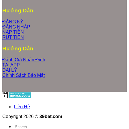
Hướng Dẫn
ĐĂNG KÝ
ĐĂNG NHẬP
NẠP TIỀN
RÚT TIỀN
Hướng Dẫn
Đánh Giá Nhận Định
TẢI APP
ĐẠI LÝ
Chính Sách Bảo Mật
Liên Hệ
Copyright 2026 ©
39bet.com