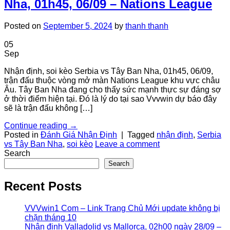
Nha, 01h45, 06/09 – Nations League
Posted on
September 5, 2024
by
thanh thanh
05
Sep
Nhận định, soi kèo Serbia vs Tây Ban Nha, 01h45, 06/09,
trận đấu thuộc vòng mở màn Nations League khu vực châu
Âu. Tây Ban Nha đang cho thấy sức mạnh thực sự đáng sợ
ở thời điểm hiện tại. Đó là lý do tại sao Vvvwin dự báo đây
sẽ là trận đấu không […]
Continue reading
→
Posted in
Đánh Giá Nhận Định
|
Tagged
nhận định
,
Serbia
vs Tây Ban Nha
,
soi kèo
Leave a comment
Search
Search
Recent Posts
VVVwin1 Com – Link Trang Chủ Mới update không bị
chặn tháng 10
Nhận định Valladolid vs Mallorca, 02h00 ngày 28/09 –