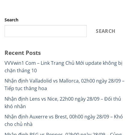
Search
SEARCH
Recent Posts
VVVwin1 Com – Link Trang Chủ Mới update không bị
chặn tháng 10
Nhận định Valladolid vs Mallorca, 02h00 ngày 28/09 –
Tiếp tục thăng hoa
×
Nhận định Lens vs Nice, 22h00 ngày 28/09 – Đối thủ
khó nhằn
Nhận định Auxerre vs Brest, 00h00 ngày 28/09 – Khó
cho chủ nhà
Nhận định PSG vs Rennes, 02h00 ngày 28/09 – Củng