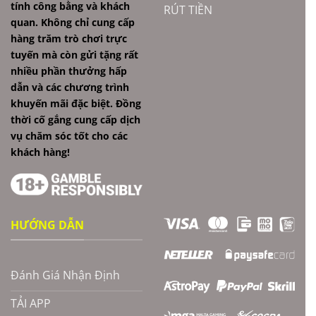
tính công bằng và khách
RÚT TIỀN
quan. Không chỉ cung cấp
hàng trăm trò chơi trực
tuyến mà còn gửi tặng rất
nhiều phần thưởng hấp
dẫn và các chương trình
khuyến mãi đặc biệt. Đồng
thời cố gắng cung cấp dịch
vụ chăm sóc tốt cho các
khách hàng!
HƯỚNG DẪN
Đánh Giá Nhận Định
TẢI APP