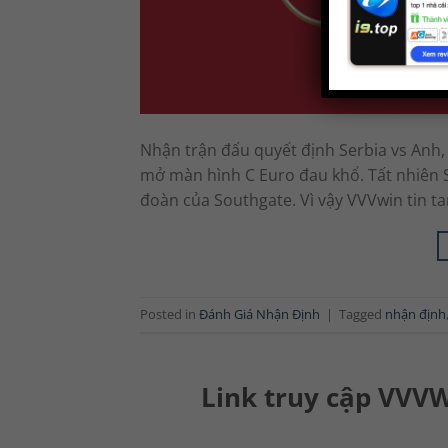
Nhận trận đấu quyết định Serbia vs Anh,
mở màn hình C Euro đau khổ. Tất nhiên 
đoàn của Southgate. Vì vậy VVVwin tin t
Posted in
Đánh Giá Nhận Định
|
Tagged
nhận định
Link truy cập VVV