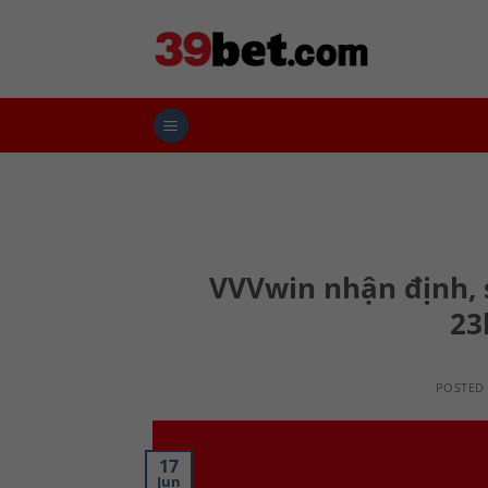
Skip
to
content
VVVwin nhận định, s
23
POSTED
17
Jun