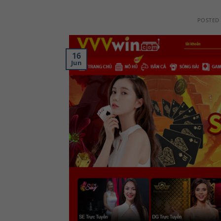
POSTED
16
Jun