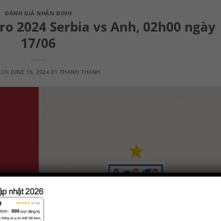
ĐÁNH GIÁ NHẬN ĐỊNH
ro 2024 Serbia vs Anh, 02h00 ngày
17/06
 ON
JUNE 16, 2024
BY
THANH THANH