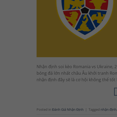
Nhận định soi kèo Romania vs Ukraine, 
bóng đá lớn nhất châu Âu khởi tranh Rom
nhận định đây sẽ là cơ hội không thể tốt
Posted in
Đánh Giá Nhận Định
|
Tagged
nhận định