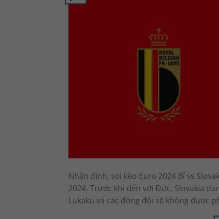
Nhận định, soi kèo Euro 2024 Bỉ vs Slova
2024. Trước khi đến với Đức, Slovakia đa
Lukaku và các đồng đội sẽ không được ph