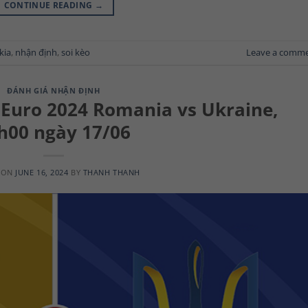
CONTINUE READING
→
kia
,
nhận định
,
soi kèo
Leave a comm
ĐÁNH GIÁ NHẬN ĐỊNH
 Euro 2024 Romania vs Ukraine,
h00 ngày 17/06
 ON
JUNE 16, 2024
BY
THANH THANH