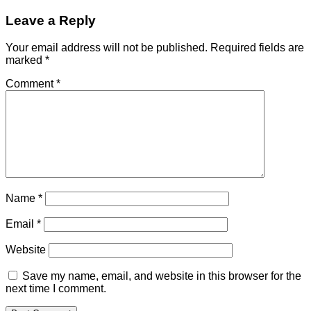
Leave a Reply
Your email address will not be published.
Required fields are
marked
*
Comment
*
Name
*
Email
*
Website
Save my name, email, and website in this browser for the
next time I comment.