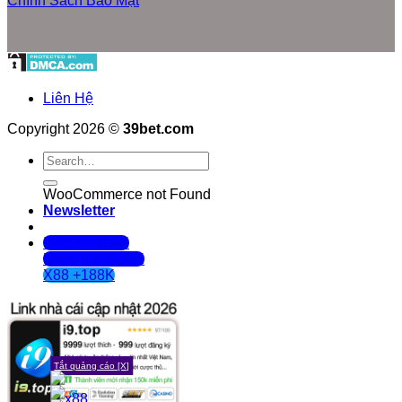
Chính Sách Bảo Mật
Liên Hệ
Copyright 2026 ©
39bet.com
WooCommerce not Found
Newsletter
I9BET +150K
Đăng Ký +150K
X88 +188K
Tắt quảng cáo [X]