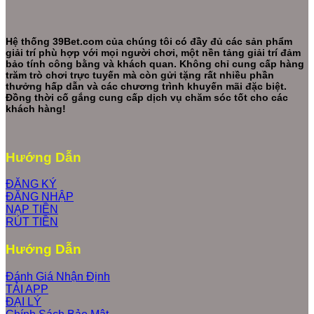
Hệ thống 39Bet.com của chúng tôi có đầy đủ các sản phẩm
giải trí phù hợp với mọi người chơi, một nền tảng giải trí đảm
bảo tính công bằng và khách quan. Không chỉ cung cấp hàng
trăm trò chơi trực tuyến mà còn gửi tặng rất nhiều phần
thưởng hấp dẫn và các chương trình khuyến mãi đặc biệt.
Đồng thời cố gắng cung cấp dịch vụ chăm sóc tốt cho các
khách hàng!
Hướng Dẫn
ĐĂNG KÝ
ĐĂNG NHẬP
NẠP TIỀN
RÚT TIỀN
Hướng Dẫn
Đánh Giá Nhận Định
TẢI APP
ĐẠI LÝ