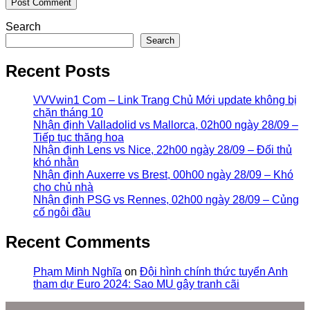
Search
Search
Recent Posts
VVVwin1 Com – Link Trang Chủ Mới update không bị
chặn tháng 10
Nhận định Valladolid vs Mallorca, 02h00 ngày 28/09 –
Tiếp tục thăng hoa
Nhận định Lens vs Nice, 22h00 ngày 28/09 – Đối thủ
khó nhằn
Nhận định Auxerre vs Brest, 00h00 ngày 28/09 – Khó
cho chủ nhà
Nhận định PSG vs Rennes, 02h00 ngày 28/09 – Củng
cố ngôi đầu
Recent Comments
Phạm Minh Nghĩa
on
Đội hình chính thức tuyển Anh
tham dự Euro 2024: Sao MU gây tranh cãi