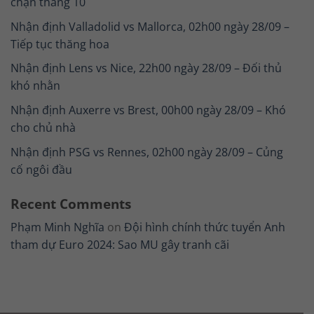
chặn tháng 10
Nhận định Valladolid vs Mallorca, 02h00 ngày 28/09 –
Tiếp tục thăng hoa
Nhận định Lens vs Nice, 22h00 ngày 28/09 – Đối thủ
khó nhằn
Nhận định Auxerre vs Brest, 00h00 ngày 28/09 – Khó
cho chủ nhà
Nhận định PSG vs Rennes, 02h00 ngày 28/09 – Củng
cố ngôi đầu
Recent Comments
Phạm Minh Nghĩa
on
Đội hình chính thức tuyển Anh
tham dự Euro 2024: Sao MU gây tranh cãi