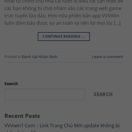
nhất từ chính chủ nhà cái luôn là điều rất cần thiết để
các bạn không bị chơi nhầm vào các trang web game
trực tuyến lừa dảo. Hơn nữa phiên bản app VVVWin
luôn đảm bảo được sự an toàn và tiện lợi mọi lúc […]
CONTINUE READING
→
Posted in
Đánh Giá Nhận Định
Leave a comment
Search
SEARCH
Recent Posts
VVVwin1 Com – Link Trang Chủ Mới update không bị