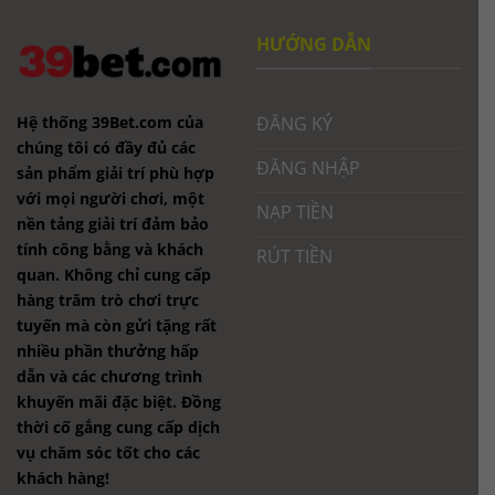
HƯỚNG DẪN
ĐĂNG KÝ
Hệ thống 39Bet.com của
chúng tôi có đầy đủ các
ĐĂNG NHẬP
sản phẩm giải trí phù hợp
với mọi người chơi, một
NẠP TIỀN
nền tảng giải trí đảm bảo
tính công bằng và khách
RÚT TIỀN
quan. Không chỉ cung cấp
hàng trăm trò chơi trực
tuyến mà còn gửi tặng rất
nhiều phần thưởng hấp
dẫn và các chương trình
khuyến mãi đặc biệt. Đồng
thời cố gắng cung cấp dịch
vụ chăm sóc tốt cho các
khách hàng!