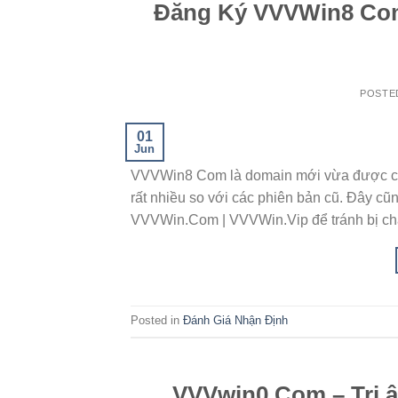
Đăng Ký VVVWin8 Com 
POSTE
01
Jun
VVVWin8 Com là domain mới vừa được cập 
rất nhiều so với các phiên bản cũ. Đây cũ
VVVWin.Com | VVVWin.Vip để tránh bị ch
Posted in
Đánh Giá Nhận Định
VVVwin0 Com – Tri ân