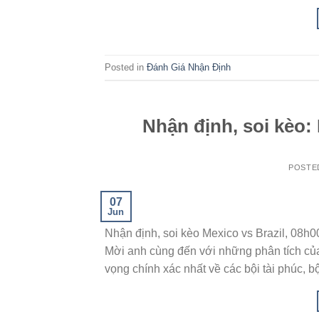
Posted in
Đánh Giá Nhận Định
Nhận định, soi kèo: 
POSTE
07
Jun
Nhận định, soi kèo Mexico vs Brazil, 08h0
Mời anh cùng đến với những phân tích củ
vọng chính xác nhất về các bội tài phúc, b