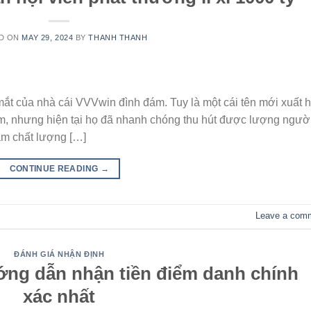
D ON
MAY 29, 2024
BY
THANH THANH
t của nhà cái VVVwin đình đám. Tuy là một cái tên mới xuất h
Nam, nhưng hiện tại họ đã nhanh chóng thu hút được lượng ngườ
ẩm chất lượng […]
CONTINUE READING
→
Leave a com
ĐÁNH GIÁ NHẬN ĐỊNH
ng dẫn nhận tiền điểm danh chính
xác nhất