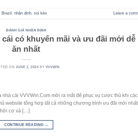
 Brazil
,
nhận định
,
soi kèo
Leave a com
ĐÁNH GIÁ NHẬN ĐỊNH
ái có khuyến mãi và ưu đãi mới dễ
ăn nhất
STED ON
JUNE 2, 2024
BY
VVVWIN
 nhà cái VVVWin.Com mới ra mắt để phục vụ cược thủ khi các
hủ website tổng hợp tất cả những chương trình ưu đãi mới nhất
thời cơ và […]
CONTINUE READING
→