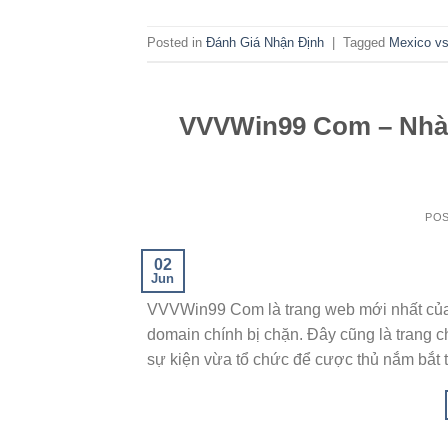
Posted in
Đánh Giá Nhận Định
|
Tagged
Mexico vs
VVVWin99 Com – Nhà c
PO
02
Jun
VVVWin99 Com là trang web mới nhất của
domain chính bị chặn. Đây cũng là trang c
sự kiện vừa tổ chức để cược thủ nắm bắt 