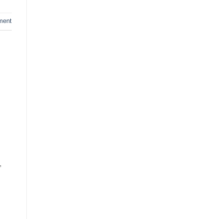
ment
,