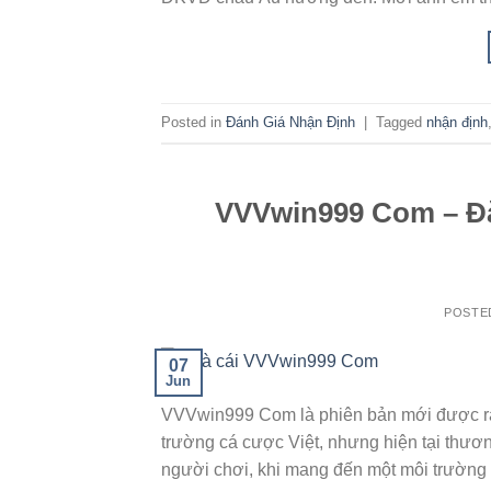
Posted in
Đánh Giá Nhận Định
|
Tagged
nhận định
VVVwin999 Com – Đă
POSTE
07
Jun
VVVwin999 Com là phiên bản mới được ra m
trường cá cược Việt, nhưng hiện tại thươ
người chơi, khi mang đến một môi trường 