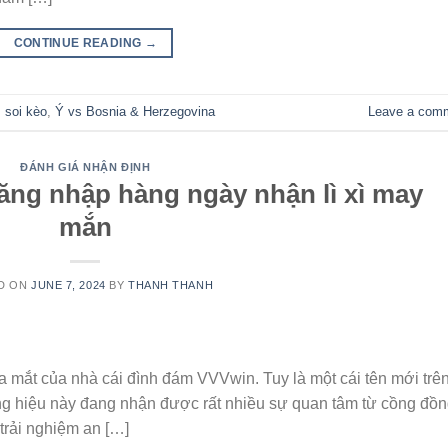
CONTINUE READING
→
,
soi kèo
,
Ý vs Bosnia & Herzegovina
Leave a com
ĐÁNH GIÁ NHẬN ĐỊNH
ng nhập hàng ngày nhận lì xì may
mắn
D ON
JUNE 7, 2024
BY
THANH THANH
ắt của nhà cái đình đám VVVwin. Tuy là một cái tên mới trên
ng hiệu này đang nhận được rất nhiều sự quan tâm từ cồng đồ
trải nghiệm an […]