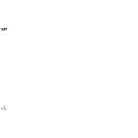
ment
 kỳ