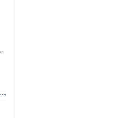
ơn
ment