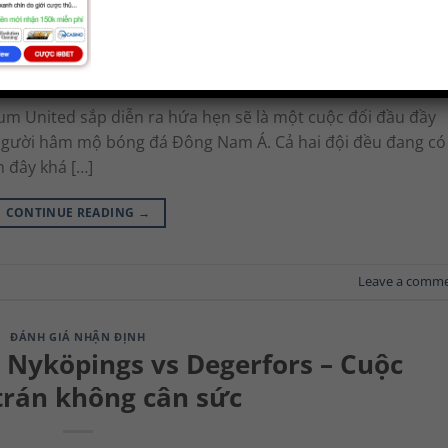
m United sắp diễn ra hứa hẹn sẽ là một cuộc đối đầu đầy
a người hâm mộ bóng đá Đông Nam Á. Cả hai đội đều đang có
 đây khá […]
CONTINUE READING
→
Leave a comm
ĐÁNH GIÁ NHẬN ĐỊNH
 Nyköpings vs Degerfors – Cuộc
rán không cân sức