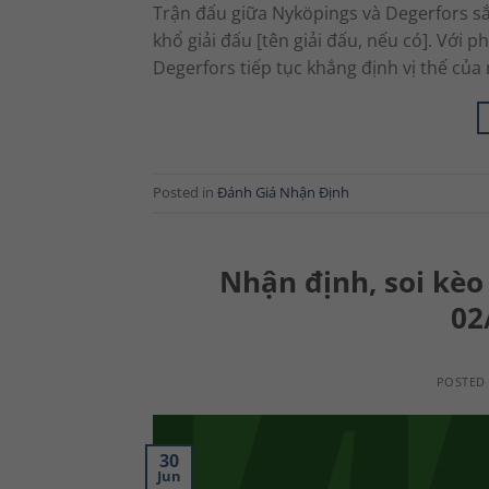
Trận đấu giữa Nyköpings và Degerfors sắ
khổ giải đấu [tên giải đấu, nếu có]. Với 
Degerfors tiếp tục khẳng định vị thế của
Posted in
Đánh Giá Nhận Định
Nhận định, soi kèo
02
POSTED
30
Jun