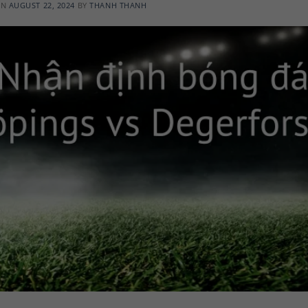
ON
AUGUST 22, 2024
BY
THANH THANH