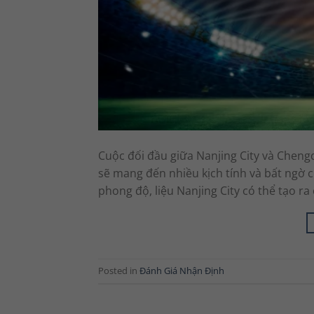
Cuộc đối đầu giữa Nanjing City và Che
sẽ mang đến nhiều kịch tính và bất ngờ 
phong độ, liệu Nanjing City có thể tạo ra
Posted in
Đánh Giá Nhận Định