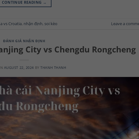
CONTINUE READING
→
 vs Croatia
,
nhận định
,
soi kèo
Leave a comm
ĐÁNH GIÁ NHẬN ĐỊNH
anjing City vs Chengdu Rongcheng
ON
AUGUST 22, 2024
BY
THANH THANH