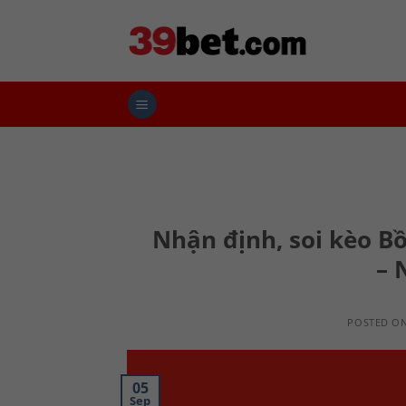
Skip
to
content
Nhận định, soi kèo Bồ
– 
POSTED O
05
Sep