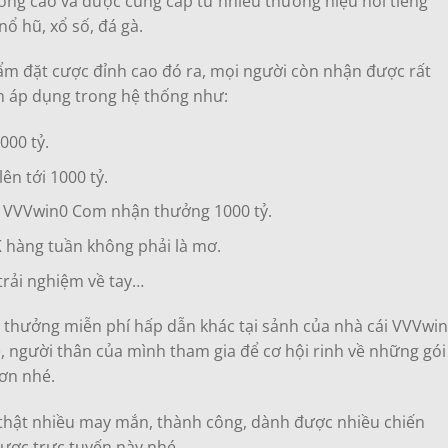
ưởng cao và được cung cấp từ nhiều thương hiệu nổi tiếng
nổ hũ, xổ số, đá gà.
m đặt cược đỉnh cao đó ra, mọi người còn nhận được rất
 áp dụng trong hệ thống như:
000 tỷ.
ên tới 1000 tỷ.
ia VVVwin0 Com nhận thưởng 1000 tỷ.
K hàng tuần không phải là mơ.
trải nghiệm về tay…
 thưởng miễn phí hấp dẫn khác tại sảnh của nhà cái VVVwi
 người thân của mình tham gia để cơ hội rinh về những gói
ơn nhé.
 thật nhiều may mắn, thành công, dành được nhiều chiến
cược trực tuyến này nhé.