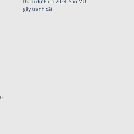
tham dự Euro 2024: Sao MU
gây tranh cãi
n0