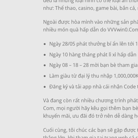
đều là những loại hình có thể loại ăn th
như: Thể thao, casino, game bài, bắn cá, 
Ngoài được hòa mình vào những sản phẩ
nhiều món quà hấp dẫn do VVVwin0.Com
Ngày 28/05 phát thưởng bí ẩn lên tới 1
Ngày 10 hàng tháng phát lì xì hấp dẫn l
Ngày 08 – 18 – 28 mời bạn bè tham g
Làm giàu từ đại lý thu nhập 1,000,000
Đăng ký và tải app nhà cái nhận Code 
Và đang còn rất nhiều chương trình phát
Com, mọi người hãy kêu gọi thêm bạn bè,
khuyến mãi, ưu đãi đó trở nên dễ dàng h
Cuối cùng, tôi chúc các bạn sẽ gặp được
thắng lớn, khi tham gia tại trang web cá 