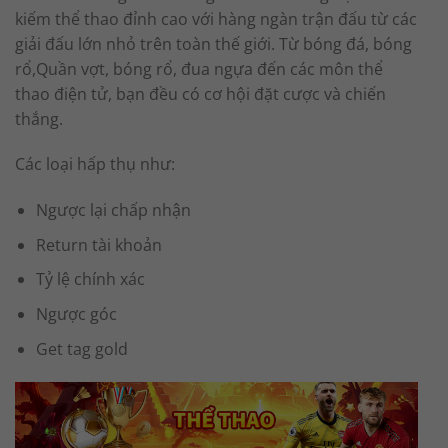
kiếm thể thao đỉnh cao với hàng ngàn trận đấu từ các
giải đấu lớn nhỏ trên toàn thế giới. Từ bóng đá, bóng
rổ,Quần vợt, bóng rổ, đua ngựa đến các môn thể
thao điện tử, bạn đều có cơ hội đặt cược và chiến
thắng.
Các loại hấp thụ như:
Ngược lại chấp nhận
Return tài khoản
Tỷ lệ chính xác
Ngược góc
Get tag gold