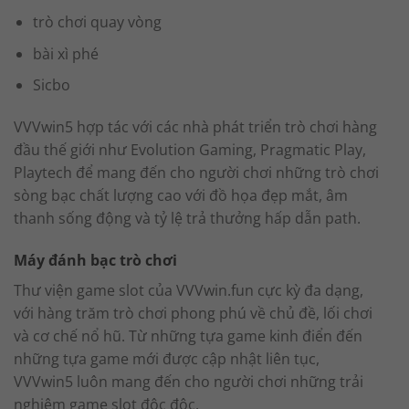
trò chơi quay vòng
bài xì phé
Sicbo
VVVwin5 hợp tác với các nhà phát triển trò chơi hàng
đầu thế giới như Evolution Gaming, Pragmatic Play,
Playtech để mang đến cho người chơi những trò chơi
sòng bạc chất lượng cao với đồ họa đẹp mắt, âm
thanh sống động và tỷ lệ trả thưởng hấp dẫn path.
Máy đánh bạc trò chơi
Thư viện game slot của VVVwin.fun cực kỳ đa dạng,
với hàng trăm trò chơi phong phú về chủ đề, lối chơi
và cơ chế nổ hũ. Từ những tựa game kinh điển đến
những tựa game mới được cập nhật liên tục,
VVVwin5 luôn mang đến cho người chơi những trải
nghiệm game slot độc độc.