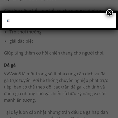
Các tính năng bổ sung hỗ trợ cho game slot như:
×
Lượt quay miễn phí
Trò chơi thưởng
giải đặc biệt
Giúp tăng thêm cơ hội chiến thắng cho người chơi.
Đá gà
VVVwin5 là một trong số ít nhà cung cấp dịch vụ đá
gà trực tuyến. Với hệ thống chuyên nghiệp phát trực
tiếp, bạn có thể theo dõi các trận đá gà kịch tính và
đánh giá những chú gà chiến sở hữu kỹ năng và sức
mạnh ấn tượng.
Tại đây luôn cập nhật những trận đấu đá gà hấp dẫn