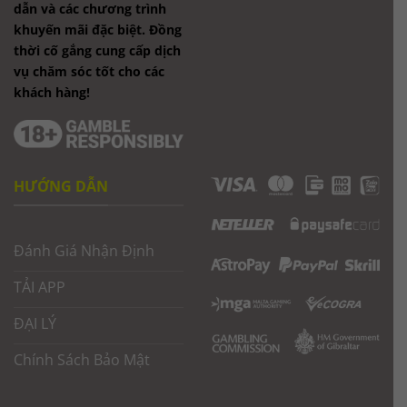
dẫn và các chương trình
khuyến mãi đặc biệt. Đồng
thời cố gắng cung cấp dịch
vụ chăm sóc tốt cho các
khách hàng!
HƯỚNG DẪN
Đánh Giá Nhận Định
TẢI APP
ĐẠI LÝ
Chính Sách Bảo Mật