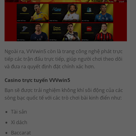
Ngoài ra, VVVwin5 còn là trang công nghệ phát trực
tiếp các trận đấu trực tiếp, giúp người chơi theo dõi
và đưa ra quyết định đặt chính xác hơn.
Casino trực tuyến VVVwin5
Bạn sẽ được trải nghiệm không khí sôi động của các
sòng bạc quốc tế với các trò chơi bài kinh điển như:
Tài sản
Xì dách
Baccarat