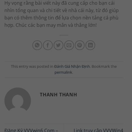
Hy vọng rằng bài viết này đã cung cấp cho bạn cái
nhìn tổng quan và chi tiết về nhà cái này, từ đó giúp
bạn có thêm thông tin để lựa chọn nền tảng cá phù
hợp. Chúc các bạn may mắn và thắng lớn!
This entry was posted in
Đánh Giá Nhận Định
. Bookmark the
permalink
.
THANH THANH
Đăng Ký VVVwin6 Com –
Link truy cập VVVWin4