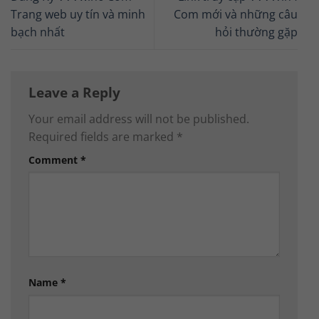
Trang web uy tín và minh
Com mới và những câu
bạch nhất
hỏi thường gặp
Leave a Reply
Your email address will not be published.
Required fields are marked
*
Comment
*
Name
*