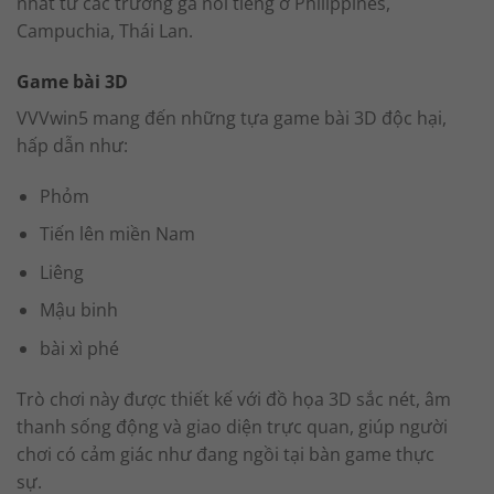
nhất từ ​​các trường gà nổi tiếng ở Philippines,
Campuchia, Thái Lan.
Game bài 3D
VVVwin5 mang đến những tựa game bài 3D độc hại,
hấp dẫn như:
Phỏm
Tiến lên miền Nam
Liêng
Mậu binh
bài xì phé
Trò chơi này được thiết kế với đồ họa 3D sắc nét, âm
thanh sống động và giao diện trực quan, giúp người
chơi có cảm giác như đang ngồi tại bàn game thực
sự.