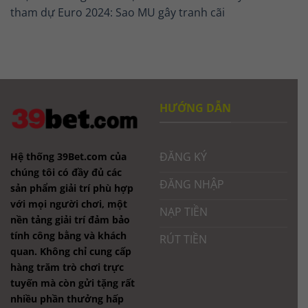
tham dự Euro 2024: Sao MU gây tranh cãi
HƯỚNG DẪN
ĐĂNG KÝ
Hệ thống 39Bet.com của
chúng tôi có đầy đủ các
ĐĂNG NHẬP
sản phẩm giải trí phù hợp
với mọi người chơi, một
NẠP TIỀN
nền tảng giải trí đảm bảo
tính công bằng và khách
RÚT TIỀN
quan. Không chỉ cung cấp
hàng trăm trò chơi trực
tuyến mà còn gửi tặng rất
nhiều phần thưởng hấp