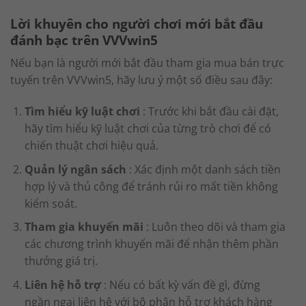
Lời khuyên cho người chơi mới bắt đầu
đánh bạc trên VVVwin5
Nếu bạn là người mới bắt đầu tham gia mua bán trực
tuyến trên VVVwin5, hãy lưu ý một số điều sau đây:
Tìm hiểu kỹ luật chơi
: Trước khi bắt đầu cài đặt,
hãy tìm hiểu kỹ luật chơi của từng trò chơi để có
chiến thuật chơi hiệu quả.
Quản lý ngân sách
: Xác định một danh sách tiền
hợp lý và thủ công để tránh rủi ro mất tiền không
kiểm soát.
Tham gia khuyến mãi
: Luôn theo dõi và tham gia
các chương trình khuyến mãi để nhận thêm phần
thưởng giá trị.
Liên hệ hỗ trợ
: Nếu có bất kỳ vấn đề gì, đừng
ngần ngại liên hệ với bộ phận hỗ trợ khách hàng