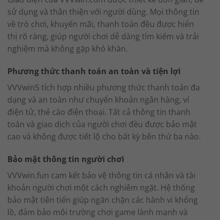
sử dụng và thân thiện với người dùng. Mọi thông tin
về trò chơi, khuyến mãi, thanh toán đều được hiển
thị rõ ràng, giúp người chơi dễ dàng tìm kiếm và trải
nghiệm mà không gặp khó khăn.
Phương thức thanh toán an toàn và tiện lợi
VVVwin5 tích hợp nhiều phương thức thanh toán đa
dạng và an toàn như chuyển khoản ngân hàng, ví
điện tử, thẻ cào điện thoại. Tất cả thông tin thanh
toán và giao dịch của người chơi đều được bảo mật
cao và không được tiết lộ cho bất kỳ bên thứ ba nào.
Bảo mật thông tin người chơi
VVVwin.fun cam kết bảo vệ thông tin cá nhân và tài
khoản người chơi một cách nghiêm ngặt. Hệ thống
bảo mật tiên tiến giúp ngăn chặn các hành vi khổng
lồ, đảm bảo môi trường chơi game lành mạnh và