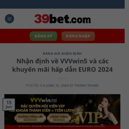
Skip
to
content
ĐĂNG KÝ
ĐĂNG NHẬP
ĐÁNH GIÁ NHẬN ĐỊNH
Nhận định về VVVwin5 và các
khuyến mãi hấp dẫn EURO 2024
POSTED ON
JUNE 15, 2024
BY
THANH THANH
15
Jun