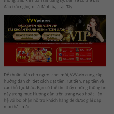
thống. Sau khi hoàn tất đăng ký, bạn sẽ có thể bắt
đầu trải nghiệm cá đánh bạc tại đây.
Để thuận tiện cho người chơi mới, VVVwin cung cấp
hướng dẫn chi tiết cách đặt tiền, rút ​​tiền, nạp tiền và
các thủ tục khác. Bạn có thể tìm thấy những thông tin
này trong mục Hướng dẫn trên trang web hoặc liên
hệ với bộ phận hỗ trợ khách hàng để được giải đáp
mọi thắc mắc.