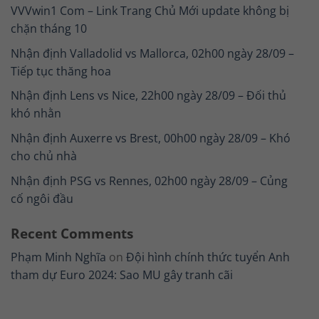
VVVwin1 Com – Link Trang Chủ Mới update không bị
chặn tháng 10
Nhận định Valladolid vs Mallorca, 02h00 ngày 28/09 –
Tiếp tục thăng hoa
Nhận định Lens vs Nice, 22h00 ngày 28/09 – Đối thủ
khó nhằn
Nhận định Auxerre vs Brest, 00h00 ngày 28/09 – Khó
cho chủ nhà
Nhận định PSG vs Rennes, 02h00 ngày 28/09 – Củng
cố ngôi đầu
Recent Comments
Phạm Minh Nghĩa
on
Đội hình chính thức tuyển Anh
tham dự Euro 2024: Sao MU gây tranh cãi