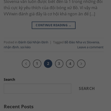
Slovenia vẫn luôn được biết đến là 1 trong những đối
thủ cực kỳ yêu thích của đội bóng xứ Bồ. Vì vậy mà
VVVwin đánh giá đây là cơ hội khá ngon ăn để […]
CONTINUE READING
→
Posted in
Đánh Giá Nhận Định
|
Tagged
Bồ Đào Nha vs Slovenia
,
nhận định
,
soi kèo
Leave a comment
1
2
3
4
Search
SEARCH
Recent Posts