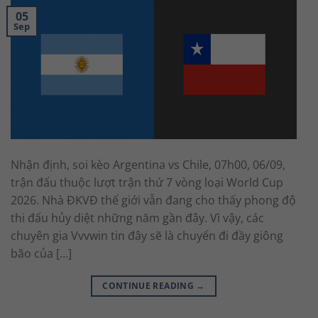
05
Sep
Nhận định, soi kèo Argentina vs Chile, 07h00, 06/09,
trận đấu thuộc lượt trận thứ 7 vòng loại World Cup
2026. Nhà ĐKVĐ thế giới vẫn đang cho thấy phong độ
thi đấu hủy diệt những năm gần đây. Vì vậy, các
chuyên gia Vvvwin tin đây sẽ là chuyến đi đầy giông
bão của […]
CONTINUE READING
→