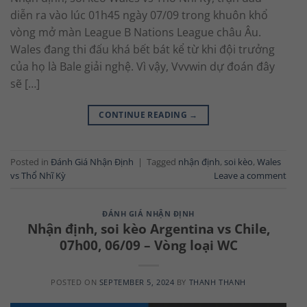
diễn ra vào lúc 01h45 ngày 07/09 trong khuôn khổ
vòng mở màn League B Nations League châu Âu.
Wales đang thi đấu khá bết bát kể từ khi đội trưởng
của họ là Bale giải nghệ. Vì vậy, Vvvwin dự đoán đây
sẽ […]
CONTINUE READING
→
Posted in
Đánh Giá Nhận Định
|
Tagged
nhận định
,
soi kèo
,
Wales
vs Thổ Nhĩ Kỳ
Leave a comment
ĐÁNH GIÁ NHẬN ĐỊNH
Nhận định, soi kèo Argentina vs Chile,
07h00, 06/09 – Vòng loại WC
POSTED ON
SEPTEMBER 5, 2024
BY
THANH THANH