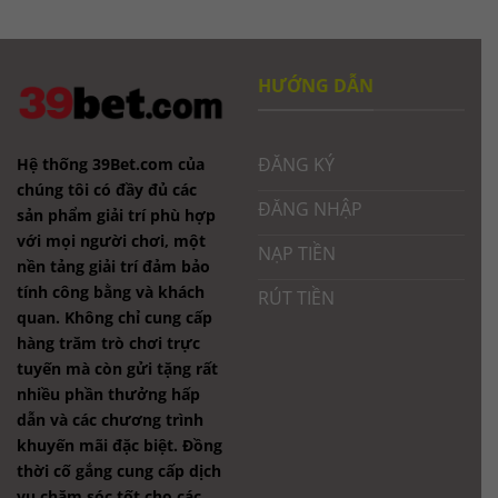
HƯỚNG DẪN
ĐĂNG KÝ
Hệ thống 39Bet.com của
chúng tôi có đầy đủ các
ĐĂNG NHẬP
sản phẩm giải trí phù hợp
với mọi người chơi, một
NẠP TIỀN
nền tảng giải trí đảm bảo
tính công bằng và khách
RÚT TIỀN
quan. Không chỉ cung cấp
hàng trăm trò chơi trực
tuyến mà còn gửi tặng rất
nhiều phần thưởng hấp
dẫn và các chương trình
khuyến mãi đặc biệt. Đồng
thời cố gắng cung cấp dịch
vụ chăm sóc tốt cho các