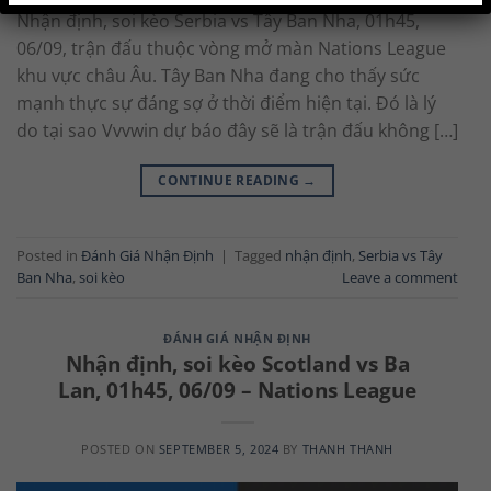
Nhận định, soi kèo Serbia vs Tây Ban Nha, 01h45,
06/09, trận đấu thuộc vòng mở màn Nations League
khu vực châu Âu. Tây Ban Nha đang cho thấy sức
mạnh thực sự đáng sợ ở thời điểm hiện tại. Đó là lý
do tại sao Vvvwin dự báo đây sẽ là trận đấu không […]
CONTINUE READING
→
Posted in
Đánh Giá Nhận Định
|
Tagged
nhận định
,
Serbia vs Tây
Ban Nha
,
soi kèo
Leave a comment
ĐÁNH GIÁ NHẬN ĐỊNH
Nhận định, soi kèo Scotland vs Ba
Lan, 01h45, 06/09 – Nations League
POSTED ON
SEPTEMBER 5, 2024
BY
THANH THANH