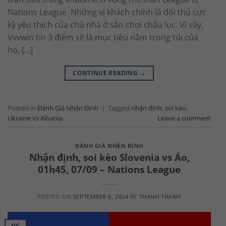
Nations League. Những vị khách chính là đối thủ cực
kỳ yêu thích của chủ nhà ở sân chơi châu lục. Vì vậy,
Vvvwin tin 3 điểm sẽ là mục tiêu nằm trong túi của
họ. […]
CONTINUE READING
→
Posted in
Đánh Giá Nhận Định
|
Tagged
nhận định
,
soi kèo
,
Ukraine vs Albania
Leave a comment
ĐÁNH GIÁ NHẬN ĐỊNH
Nhận định, soi kèo Slovenia vs Áo,
01h45, 07/09 – Nations League
POSTED ON
SEPTEMBER 6, 2024
BY
THANH THANH