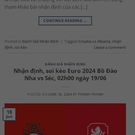
tham khảo bài nhận định của các […]
CONTINUE READING
→
Posted in
Đánh Giá Nhận Định
|
Tagged
Croatia vs Albania
,
nhận
định
,
soi kèo
Leave a comment
ĐÁNH GIÁ NHẬN ĐỊNH
Nhận định, soi kèo Euro 2024 Bồ Đào
Nha vs Séc, 02h00 ngày 19/06
POSTED ON
JUNE 18, 2024
BY
THANH THANH
18
Jun