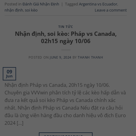
Posted in
Đánh Giá Nhận Định
|
Tagged
Argentina vs Ecuador
,
nhận định
,
soi kèo
Leave a comment
TIN TỨC
Nhận định, soi kèo: Pháp vs Canada,
02h15 ngày 10/06
POSTED ON
JUNE 9, 2024
BY
THANH THANH
09
Jun
Nhận định Pháp vs Canada, 20h15 ngày 10/06.
Chuyên gia VVVwin phân tích tỷ lệ các kèo hấp dẫn và
đưa ra kết quả soi kèo Pháp vs Canada chính xác
nhất. Nhận định Pháp vs Canada Nếu đặt ra câu hỏi
đâu là ứng viên hàng đầu cho danh hiệu vô địch Euro
2024 […]