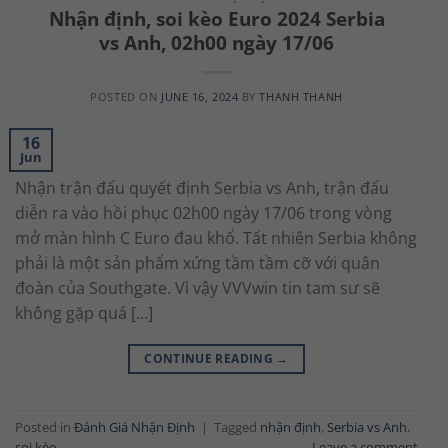
Nhận định, soi kèo Euro 2024 Serbia
vs Anh, 02h00 ngày 17/06
POSTED ON
JUNE 16, 2024
BY
THANH THANH
16
Jun
Nhận trận đấu quyết định Serbia vs Anh, trận đấu
diễn ra vào hồi phục 02h00 ngày 17/06 trong vòng
mở màn hình C Euro đau khổ. Tất nhiên Serbia không
phải là một sản phẩm xứng tầm tầm cỡ với quân
đoàn của Southgate. Vì vậy VVVwin tin tam sư sẽ
không gặp quá […]
CONTINUE READING
→
Posted in
Đánh Giá Nhận Định
|
Tagged
nhận định
,
Serbia vs Anh
,
soi kèo
Leave a comment