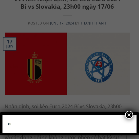
Bỉ vs Slovakia, 23h00 ngày 17/06
POSTED ON
JUNE 17, 2024
BY
THANH THANH
17
Jun
Nhận định, soi kèo Euro 2024 Bỉ vs Slovakia, 23h00
×
ngày 17/06, trận đấu ở bảng E vòng chung kết Euro
2024. Trước khi đến với Đức, Slovakia đang sở hữu
phong độ thi đấu hết sức ấn tượng. Vì vậy mà Lukaku
và các đồng đội sẽ không được phép có bất kỳ sự […]