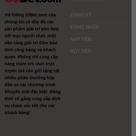
ĐĂNG KÝ
Hệ thống 39Bet.com của
chúng tôi có đầy đủ các
ĐĂNG NHẬP
sản phẩm giải trí phù hợp
với mọi người chơi, một
NẠP TIỀN
nền tảng giải trí đảm bảo
tính công bằng và khách
RÚT TIỀN
quan. Không chỉ cung cấp
hàng trăm trò chơi trực
tuyến mà còn gửi tặng rất
nhiều phần thưởng hấp
dẫn và các chương trình
khuyến mãi đặc biệt. Đồng
thời cố gắng cung cấp dịch
vụ chăm sóc tốt cho các
khách hàng!