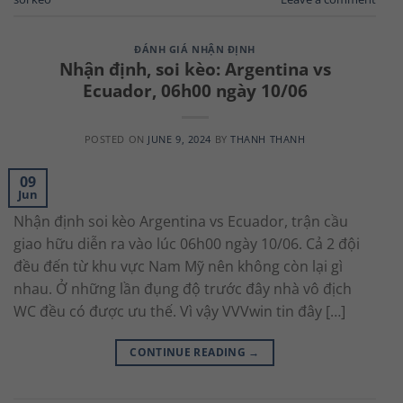
ĐÁNH GIÁ NHẬN ĐỊNH
Nhận định, soi kèo: Argentina vs
Ecuador, 06h00 ngày 10/06
POSTED ON
JUNE 9, 2024
BY
THANH THANH
09
Jun
Nhận định soi kèo Argentina vs Ecuador, trận cầu
giao hữu diễn ra vào lúc 06h00 ngày 10/06. Cả 2 đội
đều đến từ khu vực Nam Mỹ nên không còn lại gì
nhau. Ở những lần đụng độ trước đây nhà vô địch
WC đều có được ưu thế. Vì vậy VVVwin tin đây […]
CONTINUE READING
→