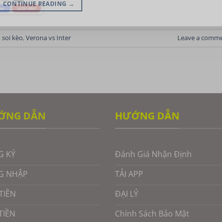
CONTINUE READING
→
,
soi kèo
,
Verona vs Inter
Leave a comm
ỚNG DẪN
HƯỚNG DẪN
G KÝ
Đánh Giá Nhận Định
G NHẬP
TẢI APP
TIỀN
ĐẠI LÝ
TIỀN
Chính Sách Bảo Mật