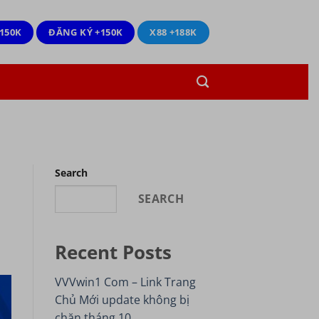
+150K
ĐĂNG KÝ +150K
X88 +188K
Search
SEARCH
Recent Posts
VVVwin1 Com – Link Trang
Chủ Mới update không bị
chặn tháng 10