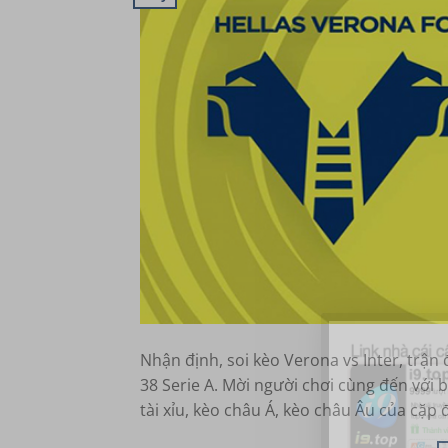
Nhận định, soi kèo Verona vs Inter, trận
38 Serie A. Mời người chơi cùng đến với b
tài xỉu, kèo châu Á, kèo châu Âu của cặp 