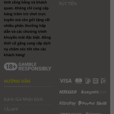
tính công bằng và khách
RÚT TIỀN
quan. Không chỉ cung cấp
hàng trăm trò chơi trực
tuyến mà còn gửi tặng rất
nhiều phần thưởng hấp
dẫn và các chương trình
khuyến mãi đặc biệt. Đồng
thời cố gắng cung cấp dịch
vụ chăm sóc tốt cho các
khách hàng!
HƯỚNG DẪN
Đánh Giá Nhận Định
TẢI APP