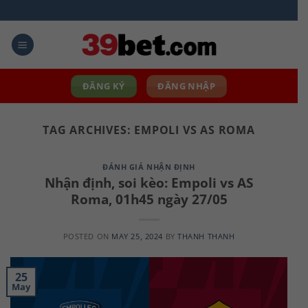
Skip
to
content
ĐĂNG KÝ
ĐĂNG NHẬP
TAG ARCHIVES:
EMPOLI VS AS ROMA
ĐÁNH GIÁ NHẬN ĐỊNH
Nhận định, soi kèo: Empoli vs AS
Roma, 01h45 ngày 27/05
POSTED ON
MAY 25, 2024
BY
THANH THANH
25
May