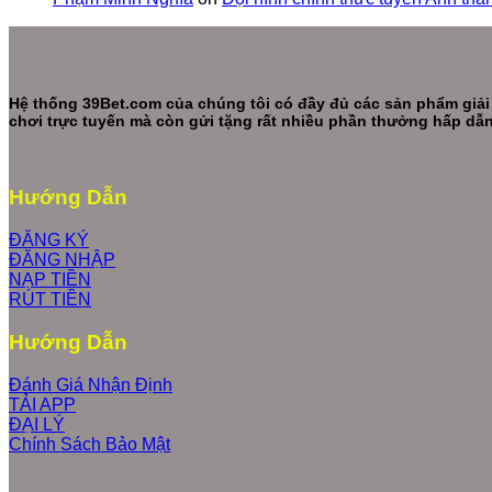
Hệ thống 39Bet.com của chúng tôi có đầy đủ các sản phẩm giải 
chơi trực tuyến mà còn gửi tặng rất nhiều phần thưởng hấp dẫ
Hướng Dẫn
ĐĂNG KÝ
ĐĂNG NHẬP
NẠP TIỀN
RÚT TIỀN
Hướng Dẫn
Đánh Giá Nhận Định
TẢI APP
ĐẠI LÝ
Chính Sách Bảo Mật