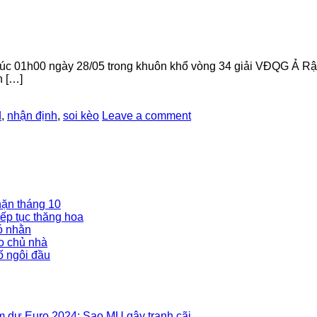
vào lúc 01h00 ngày 28/05 trong khuôn khổ vòng 34 giải VĐQG Ả 
n […]
d
,
nhận định
,
soi kèo
Leave a comment
ặn tháng 10
iếp tục thăng hoa
ó nhằn
o chủ nhà
ố ngôi đầu
am dự Euro 2024: Sao MU gây tranh cãi