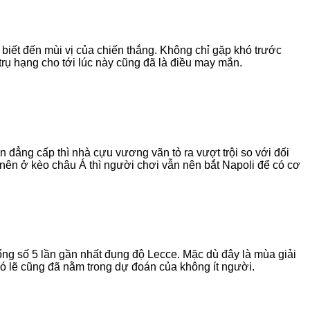
biết đến mùi vị của chiến thắng. Không chỉ gặp khó trước
ụ hạng cho tới lúc này cũng đã là điều may mắn.
 đẳng cấp thì nhà cựu vương vãn tỏ ra vượt trội so với đối
nên ở kèo châu Á thì người chơi vẫn nên bắt Napoli để có cơ
 tổng số 5 lần gần nhất đụng độ Lecce. Mặc dù đây là mùa giải
có lẽ cũng đã nằm trong dự đoán của không ít người.