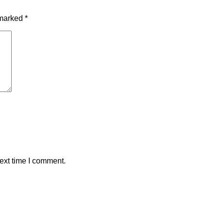
 marked
*
ext time I comment.