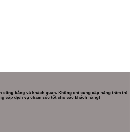
ính công bằng và khách quan. Không chỉ cung cấp hàng trăm trò
ung cấp dịch vụ chăm sóc tốt cho các khách hàng!