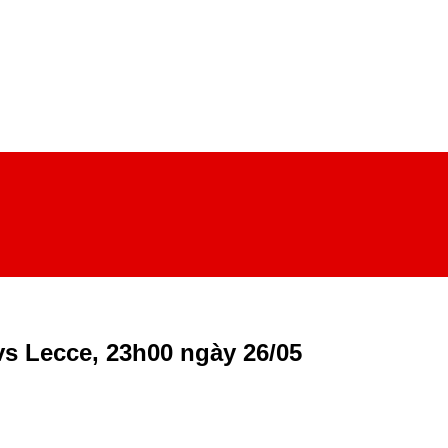
vs Lecce, 23h00 ngày 26/05