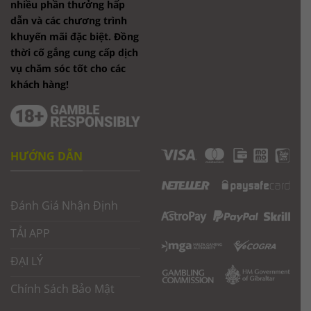
nhiều phần thưởng hấp
dẫn và các chương trình
khuyến mãi đặc biệt. Đồng
thời cố gắng cung cấp dịch
vụ chăm sóc tốt cho các
khách hàng!
HƯỚNG DẪN
Đánh Giá Nhận Định
TẢI APP
ĐẠI LÝ
Chính Sách Bảo Mật