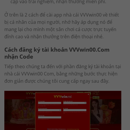
cập vào trải nghiệm, nhận thưởng miễn phí.
Ở trên là 2 cách để cài app nhà cái VVVwin00 về thiết
bị cá nhân của mọi người, nhớ hãy áp dụng nó để
mang lại cho mình một sân chơi cá cược trực tuyến
đỉnh cao và nhận thưởng trên điện thoại nhé.
Cách đăng ký tài khoản VVVwin00.Com
nhận Code
Tiếp theo chúng ta đến với phần đăng ký tài khoản tại
nhà cái VVVwin00 Com, bằng những bước thực hiện
đơn giản được chúng tôi cung cấp ngay sau đây.