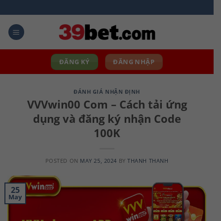
Skip
to
content
ĐĂNG KÝ
ĐĂNG NHẬP
ĐÁNH GIÁ NHẬN ĐỊNH
VVVwin00 Com – Cách tải ứng
dụng và đăng ký nhận Code
100K
POSTED ON
MAY 25, 2024
BY
THANH THANH
25
May