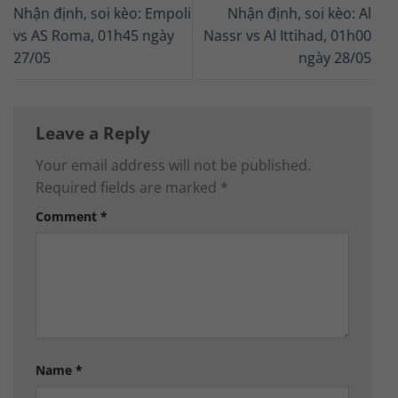
Nhận định, soi kèo: Empoli
Nhận định, soi kèo: Al
vs AS Roma, 01h45 ngày
Nassr vs Al Ittihad, 01h00
27/05
ngày 28/05
Leave a Reply
Your email address will not be published.
Required fields are marked
*
Comment
*
Name
*