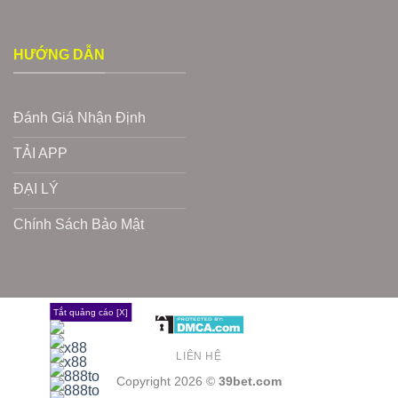
HƯỚNG DẪN
Đánh Giá Nhận Định
TẢI APP
ĐẠI LÝ
Chính Sách Bảo Mật
Tắt quảng cáo [X]
LIÊN HỆ
Copyright 2026 ©
39bet.com