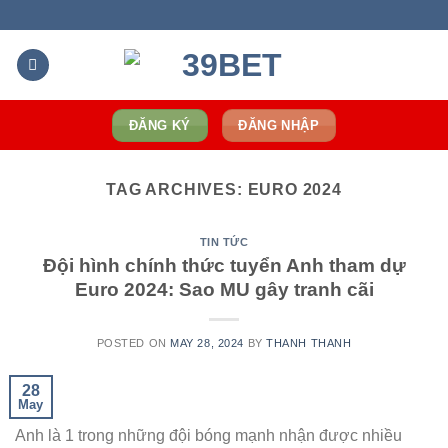
Skip
to
content
ĐĂNG KÝ
ĐĂNG NHẬP
TAG ARCHIVES:
EURO 2024
TIN TỨC
Đội hình chính thức tuyển Anh tham dự
Euro 2024: Sao MU gây tranh cãi
POSTED ON
MAY 28, 2024
BY
THANH THANH
28
May
Anh là 1 trong những đội bóng mạnh nhận được nhiều